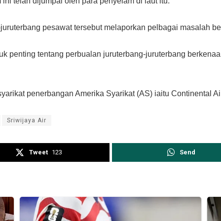
i telah dijumpai oleh para penyelam di laut itu.
juruterbang pesawat tersebut melaporkan pelbagai masalah ber
 penting tentang perbualan juruterbang-juruterbang berkena
arikat penerbangan Amerika Syarikat (AS) iaitu Continental Air
Sriwijaya Air
Tweet
123
Send