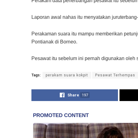
Perakam data penerbangan pesawat itu sebelum in
Laporan awal nahas itu menyatakan juruterbang-
Perakaman suara itu mampu memberikan petunjuk
Pontianak di Borneo.
Pesawat itu sebelum ini pernah digunakan oleh sy
Tags:
perakam suara kokpit
Pesawat Terhempas
Share
197