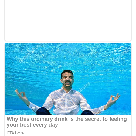
“Justeru, Setiausaha Dewan Rakyat, Riduan Rahmat,
akan menyusul dengan mengeluarkan notis baharu
majlis persidangan Dewan Rakyat bagi mesyuarat
pertama, penggal ketiga, Parlimen ke-14 kepada semua
ahli dewan,”
katanya. – BH Online
Tags:
Dewan Rakyat
Parlimen
Yang di-Pertuan Agong