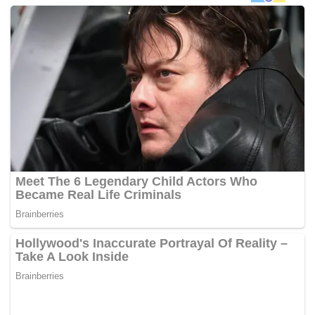
negara yang masih belum reda sepenuhnya, pihak
kerajaan memutuskan majlis mesyuarat pertama,
penggal ketiga, Parlimen ke-14 yang berlangsung
selama sehari pada 18 Mei dipinda,”
katanya.
MATI PUCUK? DAPAT RAWATAN SEGERA…
KLIK
Sebelum ini, kerajaan memaklumkan, ada tiga usul akan
dibawa pada persidangan Isnin ini, iaitu Rang Undang-
Undang (RUU) Perbekalan Tambahan 2019 dan 2020,
usul pelantikan Ketua Pembangkang, dan pelantikan
jawatankuasa pilihan serta pengerusi dan naib pengerusi
Jawatankuasa Kira-Kira Wang Negara (PAC).
Mohamad Arif berkata, pindaan yang dibuat adalah selaras
dengan peraturan 11 (2) dan 15 (2) Peraturan-peraturan
Majlis Mesyuarat Dewan Rakyat.