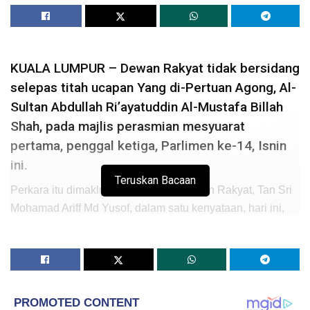
KUALA LUMPUR – Dewan Rakyat tidak bersidang
selepas titah ucapan Yang di-Pertuan Agong, Al-
Sultan Abdullah Ri’ayatuddin Al-Mustafa Billah
Shah, pada majlis perasmian mesyuarat
pertama, penggal ketiga, Parlimen ke-14, Isnin
ini.
Teruskan Bacaan
Perkara itu dimaklumkan Speaker Dewan Rakyat, Tan Sri
Mohamad Ariff Md Yusof, dalam satu kenyataan, hari ini,
membabitkan pindaan baharu terhadap aturan mesyuarat
di Parlimen.
“Saya sudah menerima surat pemakluman
ditandatangani Perdana Menteri sebagai ketua majlis,
bahawa disebabkan penularan wabak COVID-19 dalam