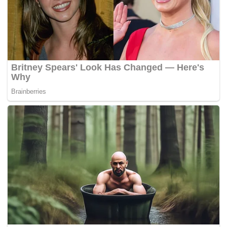
Pada masa yang sama, MFL mengarahkan agar upacara
bertafakur selama satu minit dilakukan di stadium lain yang
akan melangsungkan perlawanan ke-15 itu.
Almarhum Paduka Ayahanda Sultan Ahmad Shah
disahkan mangkat pada pukul 8.50 pagi semalam di
Institut Jantung Negara (IJN) Kuala Lumpur. – K! ONLINE