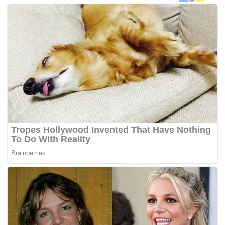
“Seluruh rakyat Pahang juga sedang berkabung dan
tidak ada majlis rasmi atau keraian dijalan dalam
tempoh tiga hari selepas kemangkatannya,”
katanya
hari ini.
Menurutnya, kemangkatan Paduka Ayahanda Sultan
Ahmad Shah amat dirasai oleh pasukan Pahang dan
penyokong setia Tok Gajah.
“Terlalu banyak sumbangan Almarhum Paduka
Ayahanda dalam pembangunan bola sepak Pahang
dan Malaysia yang akan kita kenang sampai bila-bila,”
jelasnya.
Semalam, MFL mengeluarkan kenyataan mengenai
penangguhan perlawanan berkenaan sehingga pada satu
tarikh yang akan diumumkan kelak.