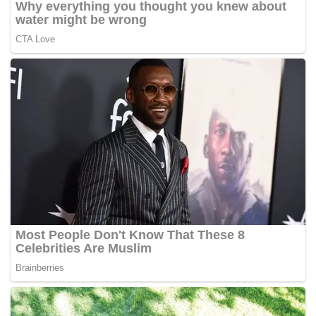
Tags:
Felda United
Liga Super
mfl
Pahang