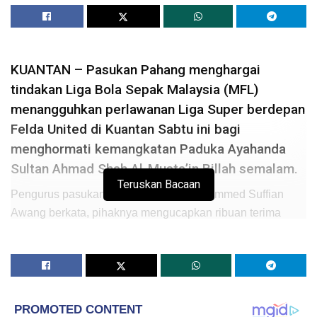
KUANTAN – Pasukan Pahang menghargai
tindakan Liga Bola Sepak Malaysia (MFL)
menangguhkan perlawanan Liga Super berdepan
Felda United di Kuantan Sabtu ini bagi
menghormati kemangkatan Paduka Ayahanda
Sultan Ahmad Shah Al-Musta’in Billah semalam.
Teruskan Bacaan
Pengurus pasukan Pahang, Datuk Mohammed Suffian
Awang berkata, pihaknya mengucapkan ribuan terima
kasih kepada MFL kerana peka dengan situasi semasa
yang berlaku dalam negara.
“Tindakan penangguhan perlawanan ini sangat wajar
ketika seluruh rakyat Pahang sedang bersedih dengan
kemangkatan Paduka Ayahanda Sultan Ahmad Shah.