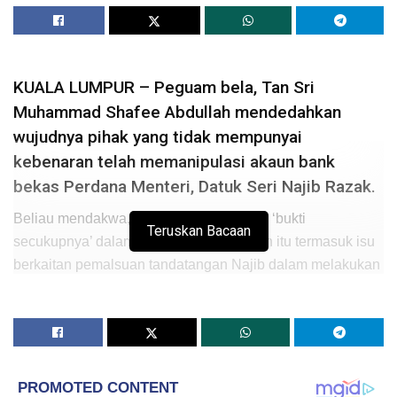
KUALA LUMPUR – Peguam bela, Tan Sri
Muhammad Shafee Abdullah mendedahkan
wujudnya pihak yang tidak mempunyai
kebenaran telah memanipulasi akaun bank
bekas Perdana Menteri, Datuk Seri Najib Razak.
Beliau mendakwa, pihaknya mempunyai ‘bukti
Teruskan Bacaan
secukupnya’ dalam menyokong dakwaan itu termasuk isu
berkaitan pemalsuan tandatangan Najib dalam melakukan
transaksi wang bagi akaun beliau.
Beliau juga tidak menolak ianya dilakukan oleh orang luar
termasuk Jho Low dan juga ‘orang dalam bank’ sendiri.
“Soal balas kita dengan saksi hari ini sebenarnya akan