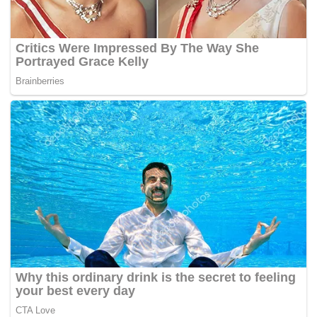
“Itu belum keluar lagi, minggu depan kamu semua
akan tahu. Kita akan dedahkan perkara ini kelak,”
katanya kepada pemberita di lobi mahkamah hari ini.
Terdahulu, ketika sesi soal balas, Uma Devi mendedahkan
beberapa tandatangan yang digunakan untuk
menandatangani cek bernilai jutaan ringgit tidak sama
dengan asal.
Muhammad Shafee juga tidak menolak dakwaan bekas
Ketua Pegawai Eksekutif SRC International Sdn Bhd, Nik
Faisal Ariff Kamil mungkin terlibat dalam ‘mengelirukan’
anak guamnya itu.
Uma Devi dalam keterangannya juga ada menyatakan
terdapat juga surat arahan oleh Nik Faisal Ariff Kamil
bertarikh 23 Jun 2014 bertajuk transfer instruction dan
mengesahkan bahawa itu adalah surat arahan kepada