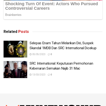
Related
Posts
Tags:
Najib Tun Razak
Shafee Abdullah
Selepas Enam Tahun Melarikan Diri, Suspek
Skandal 1MDB Dan SRC International Dicekup
SRC International
05/05/2023
0
SRC International: Keputusan Permohonan
Kebenaran Semakan Najib 31 Mac
13/03/2023
0