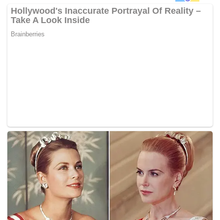
menyokong kes pembelaan kita nanti bahawa akuan
Najib sebenarnya telah di manipulasi oleh pihak yang
tidak diberikan oleh Najib.
“Orang luar seperti Jho Low, juga lain-lain seperti
orang dalam bank. Kerana itu saya berani katakan ada
pegawai bank ‘penyangak’ dalam isu ini.
“Orang dalam dan luar. Datuk Seri Najib tidak tahu
tentang transaksi-transaksi ini. Jika tidak bagaimana
anda mahu jelaskan bagaimana tandatangan boleh
dipalsukan? Pengurus bank hari ini sendiri bersetuju.
“Kita akan dedahkan lebih banyak bukti, ini adalah
satu perbicaraan yang sangat menarik kerana ramai
yang ‘tertangkap’. Kita mempunyai satu rantaian ‘email’
perbualan antara Pengurus Perhubungan Awam
Ambank, Joanna Yu Ging Ping dengan Jho Low.