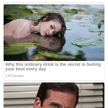
AmBank untuk memindahkan RM3 juta daripada akaun
AmBank bernombor 211-202-201188-0 milik Najib.
Nik Faisal Ariff Kamil juga telah mengeluarkan surat
arahan kepada AmBank bertarikh 8 Julai 2014 untuk
memindahkan RM20 juta daripada akaun AmBank 211-
202-201188-0 milik Najib.
Surat arahan itu turut mengarahkan AmBank untuk
memasukkan RM10 juta daripada RM20 juta itu ke akaun
Ambank bernombor 211-202-2011898 (AmPrivate
Banking-Y1MY).
Sekali lagi terdapat surat arahan oleh Nik Faisal bertarikh
21 Ogos 2014 untuk memindahkan RM10 juta daripada
Akaun AmBank bernombor 211-202-2011898 (AmPrivate
Banking-Y1MY) milik Najib.
Dalam pada itu, Muhammad Shafee sekali lagi