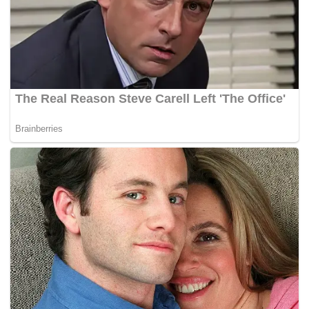
menyatakan Najib adalah mangsa keadaan malah
memberi gambaran seperti sebuah filem, akhirnya yang
disangka jahat itu sebenarnya tidak bersalah.
“Kes ini sangat menarik, ramai yang akan terdedah
dengan pendedahan-pendedahan yang mengejutkan,
seperti dalam filem, seseorang yang kita sangka pada
awalnya jahat rupanya adalah mangsa perbuatan
orang lain. Kita tunggu dan lihat,”
tegasnya. –
MalaysiaGazette