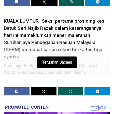
KUALA LUMPUR- Saksi pertama prosiding kes
Datuk Seri Najib Razak dalam keterangannya
hari ini memaklumkan menerima arahan
Suruhanjaya Pencegahan Rasuah Malaysia
(SPRM) membuat carian rekod berkaitan tiga
syarikat.
Teruskan Bacaan
Penolong Pendaftar Suruhanjaya Syarikat Malaysia
(SSM), Muhamad Akmaludin Abdullah dalam
keterangannya berkata, ketiga-tiga syarikat itu adalah SRC
International Sdn. Bhd., Gandingan Mentari Sdn. Bhd. dan
Ihsan Perdana Sdn. Bhd.
Akmaludin juga mengesahkan SRC International Sdn.
Bhd., Gandingan Mentari Sdn. Bhd. dan Ihsan Perdana