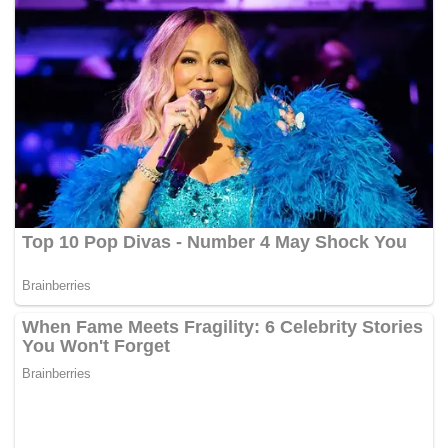
Sdn. Bhd. berdaftar dengan SSM.
Ketiga-tiga syarikat tersebut menjalankan jenis perniagaan
berhad dengan diterajui sekurang-kurangnya dua individu
sebagai pengarah. – MalaysiaGazette