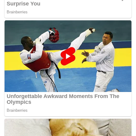
Hospital Serdang dan perkembangan mengenai perkara
itu akan dimaklumkan kelak. – K! ONLINE
Tags:
bas pekerja
kemalangan maut