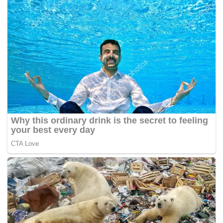
dakwaan tersebut.
“Ia hanya dakwaan seorang mangsa yang mengatakan
bas itu berlumba ekoran pemandu memandu dalam
keadaan laju seolah-olah seperti sedang berlumba.
“Sekiranya bas itu berlumba, kita perlu menyiasat
secara terperinci dan mengenal pasti laluan
pergerakan kenderaan tersebut sebelum memasuki
Bulatan Minyak,”
katanya ketika dihubungi
Kosmo!
sebentar tadi.
Akhbar
Kosmo!
hari ini melaporkan, polis sedang meneliti
rakaman kamera litar tertutup (CCTV) dalam usaha untuk
mengenal pasti punca kemalangan bas pekerja yang
mengorbankan 12 mangsa itu.
Selain keterangan mangsa yang terselamat, rakaman
CCTV itu dapat membantu pihak polis dalam meneruskan