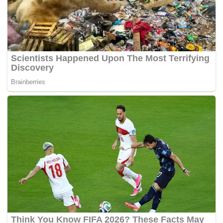
siasatan kemalangan tersebut.
Mengulas lanjut mengenai dakwaan itu, menurut Zulkifli,
polis sudah meneliti CCTV namun, rakamannya tidak jelas
ekoran kamera tersebut terletak jauh dari lokasi kejadian.
“Berdasarkan keterangan kebanyakan mangsa yang
terselamat, mereka mendakwa bas itu dipandu laju
malah hasil siasatan juga mendapati tiada sebarang
kesan brek di lokasi kejadian.
“Bagaimanapun, laporan lanjut akan diperoleh selepas
pemeriksaan mekanikal selesai dijalankan ke atas bas
kilang itu di Pusat Pemeriksaan Kenderaan
Berkomputer (Puspakom) dalam masa terdekat,”
katanya.
Tambah Zulkifli, pihaknya masih belum menerima laporan
mengenai hasil bedah siasat pemandu bas berkenaan dari