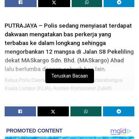
PUTRAJAYA – Polis sedang menyiasat terdapat
dakwaan mengatakan bas perkerja yang
terbabas ke dalam longkang sehingga
mengorbankan 12 mangsa di Jalan S8 Pekeliling
dekat MASkargo Sdn. Bhd. (MASkargo) Ahad
lalu berlumba dengan sebuah bas lain.
Teruskan Bacaan
Ketua Polis Daerah Lapangan Terbang Antarabangsa
Kuala Lumpur (KLIA), Asisten Komisioner Zulkifli
Adamshah berkata, seorang mangsa yang terselamat
dalam insiden tersebut mendakwa bas kilang itu berlumba
sebelum nahas berlaku.
Jelasnya, bagaimanapun, keterangan itu masih belum
dapat disahkan dan polis sedang menyiasat lebih lanjut