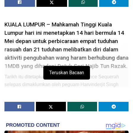
KUALA LUMPUR – Mahkamah Tinggi Kuala
Lumpur hari ini menetapkan 14 hari bermula 14
Mei depan untuk perbicaraan empat tuduhan
rasuah dan 21 tuduhan melibatkan diri dalam
aktiviti pengubahan wang haram berhubung dana
1MDB yang dihadapi Datuk Seri Najib Tun Razak.
Teruskan Bacaan
Tarikh itu ditetapkan Hakim Collin Lawrence Sequerah
selepas dimaklumkan oleh peguam Harvinderjit Singh
yang mewakili Najib bahawa, tarikh perbicaraan yang
telah ditetapkan sebelum ini telah diambil alih untuk
perbicaraan kes membabitkan SRC Intertional yang
dihadapi bekas Perdana Menteri itu.
Harvinderjit sebelum itu memaklumkan, perbicaraan