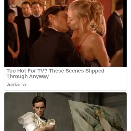
membabitkan kes SRC Intertional Sdn. Bhd. dijadual
bermula 15 April hingga 10 Mei depan.
Sehubungan itu perbicaraan kes melibatkan dana 1MDB
akan dijalankan pada 14, 15, 17, 28, 29, 31 Mei 2019 dan
disusuli tarikh 10, 11, 12, 13, 14, 18, 20 & 21 Jun 2019.
Berikutan tarikh-tarikh yang ditetapkan itu, bekas Menteri
Kewangan itu terpaksa melalui perbicaraan hampir setiap
hari sepanjang bulan Ramadan.
Najib, 66, didakwa dengan empat tuduhan sebagai
pegawai badan awam iaitu Perdana Menteri, Menteri
Kewangan dan Pengerusi 1MDB, menggunakan
kedudukannya bagi mendapatkan rasuah bagi dirinya
sendiri.
Bagi tuduhan pertama, beliau didakwa menggunakan
kedudukannya mendapatkan suapan berjumlah