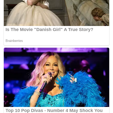
RM60,629,839.43 di AmIslamic Bank Berhad, Cawangan
Jalan Raja Chulan, di sini, antara 24 Februari 2011 hingga
14 Jun 2011.
Bagi tuduhan kedua, Najib didakwa menggunakan
kedudukannya mendapatkan suapan RM90,899,927.28 di
tempat sama antara 31 Oktober 2012 hingga 20 November
2012, manakala tuduhan ketiga dan keempat, dia didakwa
menggunakan kedudukannya bagi mendapatkan suapan
RM2,081,476,926 dan RM49,930,985.70.
Ahli Parlimen Pekan itu turut berdepan 21 pertuduhan
pengubahan wang haram mengikut Akta Pencegahan
Pengubahan Wang Haram, Pencegahan Pembiayaan
Keganasan dan Hasil Daripada Aktiviti Haram 2001,
membabitkan dana 1MDB berjumlah RM2.28 bilion. –
Sinar Harian