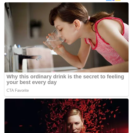
“Manusia hanya boleh melakukan sesetengah tugas di
angkasa lepas. Selebihnya boleh ditinggalkan kepada
robot. Untuk menjimatkan masa angkasawan di ISS,
kami akan menghantar tiga robot pembantu ke stesen
tersebut,”
kata seorang jurucakap NASA.