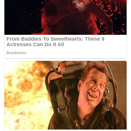
Setiap robot Astrobee tersebut dilengkapi kamera
tersendiri bagi membolehkannya bergerak secara berdikari
tanpa melanggar objek lain malah boleh dipasang lengan
robotik tambahan sekiranya perlu membantu membawa
kargo atau menjalankan eksperimen lain.
Reka bentuk Astrobee mula dipaparkan dalam laman web
rasmi NASA pada Oktober lalu menunjukkan sebuah kiub
robotik yang setiap sudutnya bersaiz 30.5 sentimter tinggi,
lebar dan panjang. Astrobee akan dihantar ke ISS tahun ini
tetapi tarikhnya belum ditetapkan. – Agensi