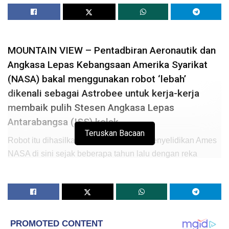
MOUNTAIN VIEW – Pentadbiran Aeronautik dan
Angkasa Lepas Kebangsaan Amerika Syarikat
(NASA) bakal menggunakan robot ‘lebah’
dikenali sebagai Astrobee untuk kerja-kerja
membaik pulih Stesen Angkasa Lepas
Antarabangsa (ISS) kelak.
Teruskan Bacaan
Robot itu dihasilkan dan diuji di Pusat Penyelidikan Ames
NASA di sini sejak beberapa tahun lalu dengan reka
bentuknya mengambil inspirasi daripada robot droid yang
digunakan watak Luke Skywalker berlatih pedang
lightsaber dalam filem
Star Wars: A New Hope
.