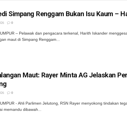
edi Simpang Renggam Bukan Isu Kaum – Ha
026
0
MPUR – Pelawak dan pengacara terkenal, Harith Iskander menggesa 
gan maut di Simpang Renggam...
langan Maut: Rayer Minta AG Jelaskan Pe
ng
026
0
MPUR - Ahli Parlimen Jelutong, RSN Rayer menyokong tindakan tega
ai memandu dibawah...