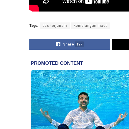
Tags:
bas terjunam
kemalangan maut
Share
197