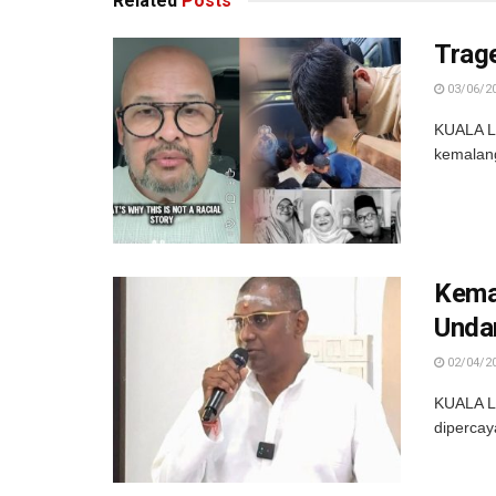
Related
Posts
Trag
03/06/2
KUALA LU
kemalan
Kema
Unda
02/04/2
KUALA LU
dipercay