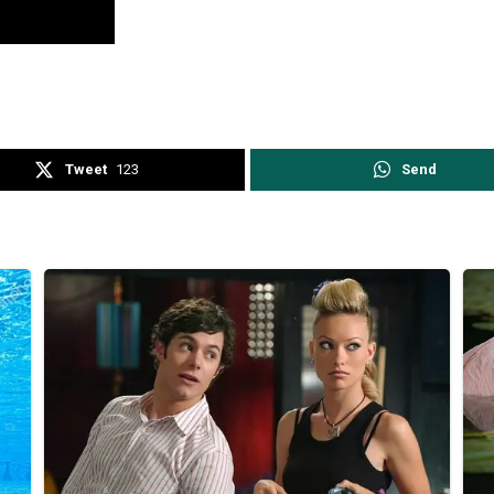
Tweet
123
Send