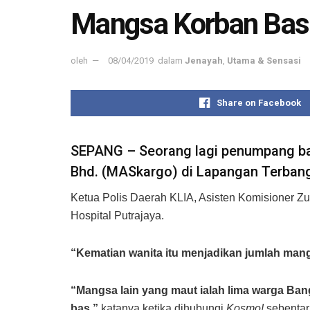
Mangsa Korban Bas
oleh
08/04/2019
dalam
Jenayah
,
Utama & Sensasi
Share on Facebook
SEPANG – Seorang lagi penumpang bas
Bhd. (MASkargo) di Lapangan Terbang
Ketua Polis Daerah KLIA, Asisten Komisioner Zulk
Hospital Putrajaya.
“Kematian wanita itu menjadikan jumlah man
“Mangsa lain yang maut ialah lima warga Ban
bas,”
katanya ketika dihubungi
Kosmo!
sebentar 