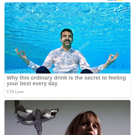
Lapor portal
News.com.au
, lebih daripada 55,000 orang
menyokong kempen supaya emoji datang bulan ditambah
ke papan kekunci global.
Plan International UK berkata, satu penyelidikan yang
telah dijalankan menunjukkan wujud keperluan untuk
mengadakan perbincangan lebih terbuka mengenai haid.
Pengguna Twitter dilihat memberi reaksi berbeza-beza
kepada perkembangan terbaru ini. – Astro AWANI