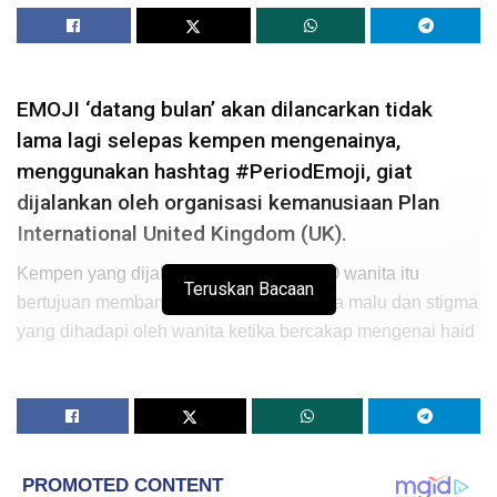
EMOJI ‘datang bulan’ akan dilancarkan tidak
lama lagi selepas kempen mengenainya,
menggunakan hashtag #PeriodEmoji, giat
dijalankan oleh organisasi kemanusiaan Plan
International United Kingdom (UK).
Kempen yang dijalankan kumpulan NGO wanita itu
Teruskan Bacaan
bertujuan membantu menghapuskan rasa malu dan stigma
yang dihadapi oleh wanita ketika bercakap mengenai haid
mereka.
Emoji yang berbentuk titisan darah merah itu dipercayai
akan ditambah ke dalam papan kekunci telefon pintar
seawal Mac tahun ini.