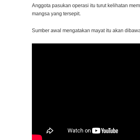
Anggota pasukan operasi itu turut kelihatan 
mangsa yang tersepit.
Sumber awal mengatakan mayat itu akan dibaw