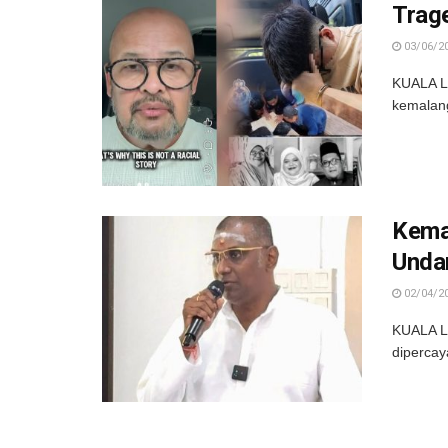
Trag
03/06/2
KUALA LU
kemalan
Kema
Unda
02/04/2
KUALA LU
dipercay