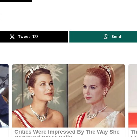
Tweet
123
Send