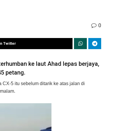
0
n Twitter
erhumban ke laut Ahad lepas berjaya,
45 petang.
CX-5 itu sebelum ditarik ke atas jalan di
semalam.