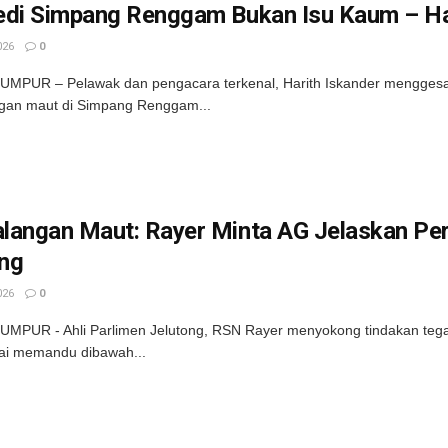
edi Simpang Renggam Bukan Isu Kaum – Ha
026
0
MPUR – Pelawak dan pengacara terkenal, Harith Iskander menggesa 
gan maut di Simpang Renggam...
langan Maut: Rayer Minta AG Jelaskan Pe
ng
026
0
MPUR - Ahli Parlimen Jelutong, RSN Rayer menyokong tindakan tega
ai memandu dibawah...