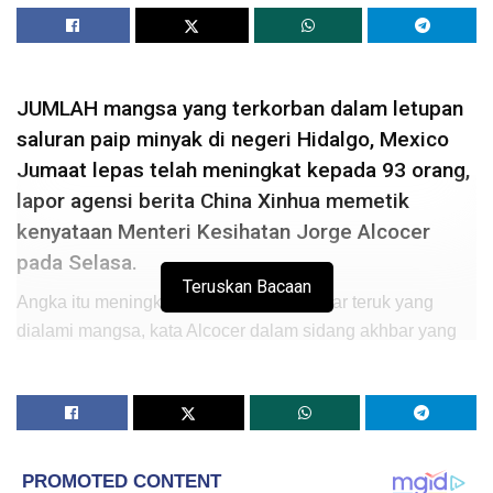
JUMLAH mangsa yang terkorban dalam letupan
saluran paip minyak di negeri Hidalgo, Mexico
Jumaat lepas telah meningkat kepada 93 orang,
lapor agensi berita China Xinhua memetik
kenyataan Menteri Kesihatan Jorge Alcocer
pada Selasa.
Teruskan Bacaan
Angka itu meningkat susulan luka terbakar teruk yang
dialami mangsa, kata Alcocer dalam sidang akhbar yang
turut dihadiri Presiden Mexico Andres Manuel Lopez
Obrador.
Sejumlah 46 orang lagi masih dirawat di hospital termasuk
seorang mangsa yang
“berada dalam keadaan kritikal
dengan prognosis buruk,”
kata menteri itu.