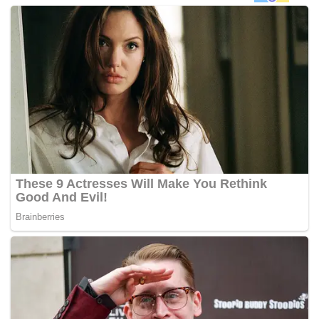
Pada Isnin, seorang lagi pesakit telah dipindahkan ke
sebuah hospital pakar luka terbakar di Galveston, Texas di
Amerika Syarikat, kata Alcocer.
Insiden letupan itu dan kebakaran susulan berlaku lokasi
yang menempatkan saluran paip terbabit di komuniti San
Primitivo dalam perbandaran Tlahuelilpan kira-kira pukul 7
malam waktu tempatan (0100 GMT) pada Jumaat.
Menurut kerajaan tempatan, antara 600 dan 800 orang
berkumpul di lokasi itu untuk menadah minyak yang bocor
dengan bekas apabila letupan berlaku.
Lopez Obrador berkata Peguam Negara (FGR) akan
mengendalikan siasatan untuk mencari pihak yang
bertanggungjawab dan menahan mereka.
Nahas itu adalah antara tragedi terburuk yang disebabkan