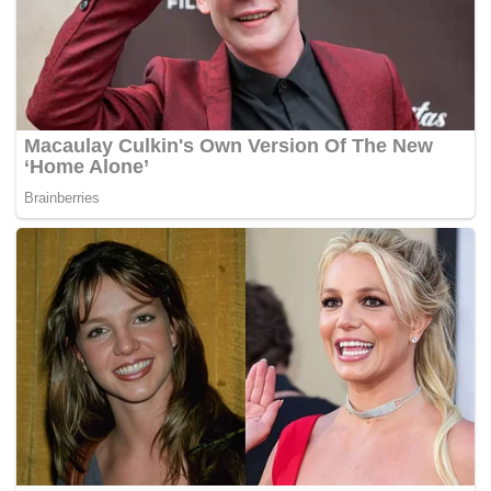
oleh letupan saluran paip di Mexico sejak beberapa tahun
kebelakangan ini.
Pada Disember 2010, sejumlah 30 orang terbunuh
manakala 52 lagi cedera dalam satu siri letupan di dua
saluran paip minyak di Puebla. – BERNAMA