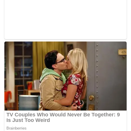
yang baik dan maju, di samping ketersambungan
sempadan yang lancar, inisiatif ini akan memudahkan lagi
perdagangan merentasi sempadan antara Malaysia dan
Thailand,” menurut kenyataan itu.
Merujuk kepada soal pembangunan mampan, yang turut
menjadi fokus utama Thailand dalam melaksanakan
peranannya sebagai Pengerusi Asean tahun ini, Wisma
Putra berkata kedua-dua Menteri Luar memperakui
kepentingan agenda pembangunan yang mampan dan
komiten untuk bekerjasama bagi merealisasikannya.
“Malaysia secara aktif melaksanakan Matlamat
Pembangunan Mampan yang sudah termaktub dalam
Rancangan Malaysia Ke-11 (2016-2020),” menurutnya.
Terdahulu sebelum lawatan rasmi itu, Saifuddin turut
menghadiri Pemukiman Menteri Luar Asean yang