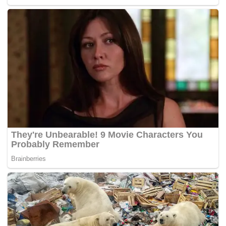
dihoskan oleh Thailand pada 17 dan 18 Jan di Chiang
Mai. – BERNAMA
Tags:
Bukit Kayu Hitam
ICQS
Thailand