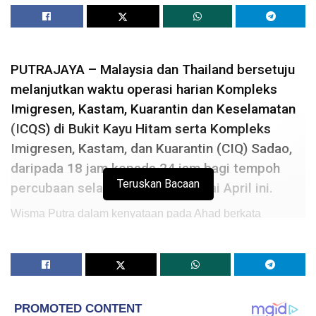
PUTRAJAYA – Malaysia dan Thailand bersetuju
melanjutkan waktu operasi harian Kompleks
Imigresen, Kastam, Kuarantin dan Keselamatan
(ICQS) di Bukit Kayu Hitam serta Kompleks
Imigresen, Kastam, dan Kuarantin (CIQ) Sadao,
daripada 18 jam kepada 24 jam bagi tempoh
Teruskan Bacaan
percubaan selama tiga bulan mulai April ini.
Wisma Putra dalam kenyataan pada Ahad berkata
persetujuan itu dicapai dalam mesyuarat antara Menteri
Luar, Datuk Saifuddin Abdullah dan rakan sejawatannya
dari Thailand Don Pramudwinai, Sabtu malam, yang
diadakan dalam lawatan delegasi Malaysia yang diketuai
Saifuddin ke Bangkok.