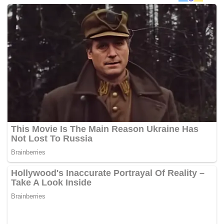
Menurutnya kedua-dua pemimpin itu bersetuju bahawa
lanjutan waktu operasi itu akan memberi tumpuan khusus
kepada kenderaan kargo dan kenderaan berat yang sering
berurusan di sempadan dua negara.
“Keputusan itu dibuat sebagai susulan kepada persetujuan
yang dicapai antara Perdana Menteri kedua-dua negara
semasa lawatan Tun Dr. Mahathir Mohamad ke Bangkok
Oktober lepas,” menurut kenyataan itu.
Saifuddin dan Pramudwinai turut berbincang beberapa isu
dua hala yang mempunyai kepentingan bersama, di
samping isu-isu serantau dan global yang mempunyai
kepentingan bersama.
“Mereka turut berbincang mengenai usaha meningkatkan
ketersambungan antara Malaysia dan Thailand, yang terus
menjadi keutamaan bagi Malaysia. Dengan infrastruktur