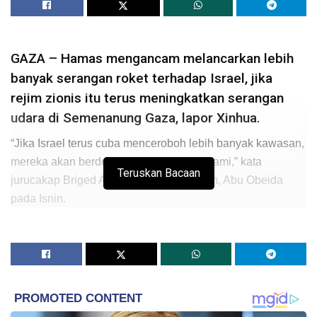
GAZA – Hamas mengancam melancarkan lebih
banyak serangan roket terhadap Israel, jika
rejim zionis itu terus meningkatkan serangan
udara di Semenanung Gaza, lapor Xinhua.
“Jika Israel terus cuba menceroboh lebih banyak kawasan,
mereka akan berdepan serangan roket kami,” kata
Teruskan Bacaan
jurucakap Briged Abu Sayeed al-Qassam, Abu Obeida
pada Isnin.
Ketegangan antara Israel dan kumpulan militan di Gaza
memuncak sejak malam Ahad, apabila 10 pejuang
Palestin dan seorang pegawai tentera Israel terbunuh
dalam pertempuran membabitkan kedua-dua pihak.
Pada petang Isnin, pesawat perang Israel memusnahkan