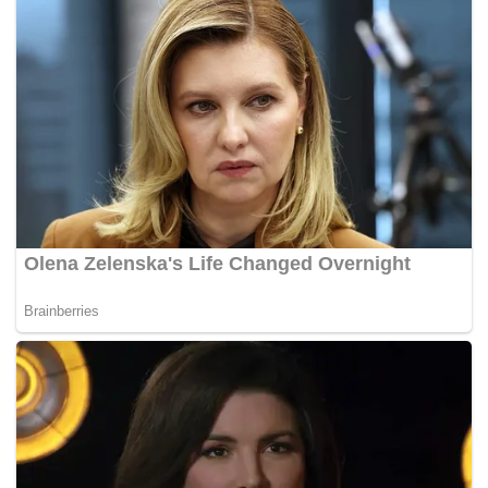
tiga buah rumah milik pemimpin Hamas dan kawasan
pembinaan saluran TV al-Aqsa Hamas di Gaza.
Media tempatan melaporkan Mesir dan Pertubuhan
Bangsa-Bangsa Bersatu sedang berusaha memulihkan
keadaan di kawasan itu. Bagaimanapun, usaha gencatan
senjata masih menemui jalan buntu. – BERNAMA