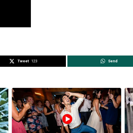
Tweet
123
Send