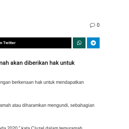
0
n Twitter
ah akan diberikan hak untuk
longan berkenaan hak untuk mendapatkan
kamah atau diharamkan mengundi, sebahagian
ada 2020,” kata Cluzel dalam temuramah