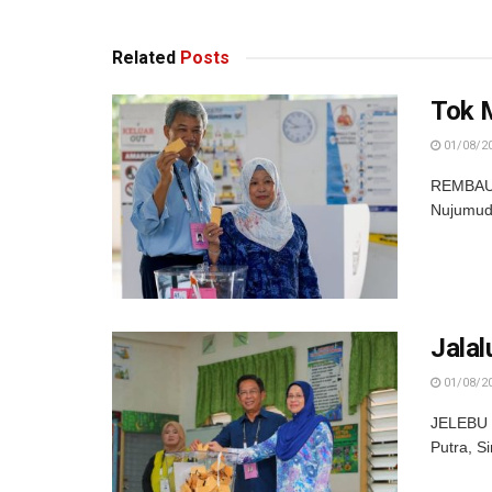
Related
Posts
Tok 
01/08/2
REMBAU -
Nujumudi
Jalal
01/08/2
JELEBU -
Putra, S