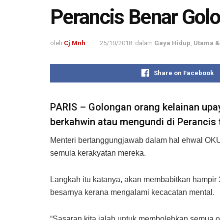
Perancis Benar Go
oleh
Cj Mnh
25/10/2018
dalam
Gaya Hidup
,
Utama &
Share on Facebook
PARIS – Golongan orang kelainan upa
berkahwin atau mengundi di Perancis t
Menteri bertanggungjawab dalam hal ehwal OKU
semula kerakyatan mereka.
Langkah itu katanya, akan membabitkan hampir
besarnya kerana mengalami kecacatan mental.
“Sasaran kita ialah untuk membolehkan semua o