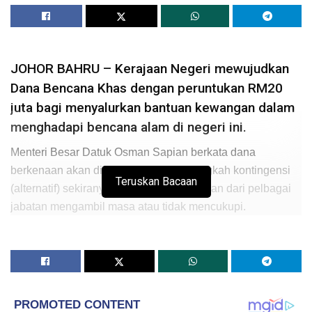
JOHOR BAHRU – Kerajaan Negeri mewujudkan
Dana Bencana Khas dengan peruntukan RM20
juta bagi menyalurkan bantuan kewangan dalam
menghadapi bencana alam di negeri ini.
Menteri Besar Datuk Osman Sapian berkata dana
berkenaan akan digunakan sebagai langkah kontingensi
Teruskan Bacaan
(alternatif) sekiranya peruntukan kewangan dari pelbagai
jabatan mengambil masa atau tidak mencukupi.
“Bajet khas ini untuk hadapi malapetaka seperti banjir
sebab kita tidak tahu kalau terjadinya tanah runtuh, dan
jambatan runtuh. Hendak tunggu peruntukan dari jabatan,
kadang-kadang lambat dan tidak mencukupi, jadi, boleh
guna dana ini sebagai amanah untuk dibelanjakan,”