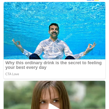
katanya kepada pemberita selepas mengunjungi Karnival
Jom Heboh, di sini hari ini.
Osman berkata selain dana berkenaan, pelaksanaan
sistem kumbahan berpusat akan dilakukan oleh syarikat
milik penuh Kerajaan Negeri, Perbadanan Darul Takzim
(PDT) bagi mengelakkan kekotoran sungai yang boleh
menyumbang kepada bencana alam.
“Kita menitik beratkan beberapa sungai seperti Sungai
Segget, Sungai Pandan dan Sungai Skudai di bandar raya
ini yang kotor sebab tiada sistem kumbahan berpusat
seperti yang dilakukan oleh Indah Water Konsortium (IWK),
jadi najis disalur terus ke sungai,” katanya. – BERNAMA