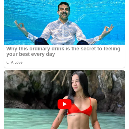
Selain itu, Jho Low juga ada menghubunginya ketika
bekas Menteri Kewangan itu menggesa ahli perniagaan
berkenaan pulang ke Malaysia jika dirinya tidak bersalah
dalam skandal 1MDB.
Jho Low pernah menawarkan diri untuk membantu dalam
kes 1MDB ketika kunjungan Daim ke China pada Jun lalu,
namun beliau enggan melayan permintaan ahli
perniagaan kontroversi itu. – BERNAMA