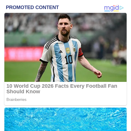
untuk menyelesaikan siasatan kes berkenaan.
“Bagi saya tiada keperluan memanggil beliau (Tun Daim)
untuk diambil sebarang keterangan kerana ia bukan dalam
siasatan polis,” katanya dalam sidang akhbar majlis
penutup seminar jawatankuasa antarabangsa Palang
Merah di sini, hari ini.
Selain itu, Noor Rashid berkata pihaknya telah
mengemukakan notis merah kepada pihak Interpol bagi
mengesan Jho Low.
“Siasatan kes 1MDB masih diteruskan seperti biasa,”
katanya yang enggan mengulas lanjut perkembangan kes
itu.
Pada 6 Sept lepas, Daim mendedahkan Jho Low ada
menghubunginya beberapa kali bagi berhubung isu
1MDB.