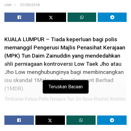
oleh
07/09/2018
KUALA LUMPUR – Tiada keperluan bagi polis
memanggil Pengerusi Majlis Penasihat Kerajaan
(MPK) Tun Daim Zainuddin yang mendedahkan
ahli perniagaan kontroversi Low Taek Jho atau
Jho Low menghubunginya bagi membincangkan
isu skandal 1Malaysia Development Berhad
Teruskan Bacaan
(1MDB).
Timbalan Ketua Polis Negara Tan Sri Noor Rashid Ibrahim
berkata ini kerana perkara berkenaan bukanlah
sebahagian daripada siasatan polis.
“Sekarang ini kami masih lagi mengumpul bukti (1MDB)