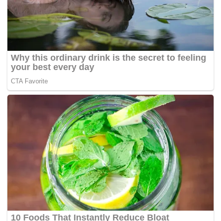
negara serta kepentingan awam.
“Kesalahan yang dilakukan OKS ini akan memberi kesan
terhadap orang ramai kerana ia melibatkan penjualan
barangan tiruan yang berbahaya. Kita juga tidak
mengetahui kandungan yang digunakan dalam produk
tersebut…sama ada selamat atau tidak,” katanya.
Ng yang tidak diwakili peguam memohon hukuman ringan
atas alasan ini kesalahan kali pertama dan merupakan
penanggung tunggal keluarga. – BERNAMA
*Sekadar Video Hiasan..