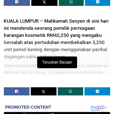
KUALA LUMPUR – Mahkamah Sesyen di sini hari
ini mendenda seorang pemilik perniagaan
barangan kosmetik RM42,250 yang mengaku
bersalah atas pertuduhan membekalkan 3,250
unit pensil kening dengan menggunakan perihal
dagangan palsu, tahun lepas.
Teruskan Bacaan
Hakim Manira Mohd Nor Hakim menjatuhkan hukuman itu
terhadap Ng Jin Cheng, 24, selaku Orang Kena Saman
(OKS) dan memerintahkan tertuduh dipenjara enam bulan,
sekiranya gagal membayar denda.
Mengikut pertuduhan, Ng yang juga pemilik tunggal
perniagaan Kiss Beauty Concept, didakwa telah
menawarkan untuk membekalkan pensil kening jenama