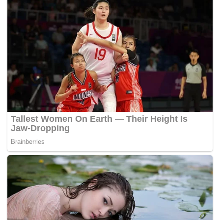
Rhomlon sebanyak 3,250 unit, namun menggunakan
perihal dagangan palsu.
OKS dituduh melakukan kesalahan itu di premis
perniagaannya di Kenanga Wholesale City, Jalan Gelugor
di sini pada 11.20 pagi, 2 Nov 2017.
Bagi kesalahan itu, dia didakwa mengikut Seksyen 8(2) (b)
Akta Perihal Dagangan 2011 dan boleh dihukum menerusi
Seksyen 8 (2)(B) akta sama yang memperuntukkan
hukuman denda tidak melebihi RM10,000 bagi setiap
barang yang diletakkan perihal dagangan palsu atau
penjara tidak melebihi tiga tahun atau kedua-duanya.
Terdahulu, Pegawai Pendakwa daripada Kementerian
Perdagangan Dalam Negeri dan Hal Ehwal Pengguna
(KPDNHEP) Mustaza Nabila Muslimin memohon hukuman
setimpal berbentuk pengajaran kepada OKS dengan
alasan kesalahan dilakukan boleh menjejaskan ekonomi