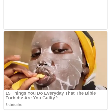
seorang ketua jabatan ortopedik sebuah hospital di
Lembah Klang, Dr Dzulkefly enggan mendedahkan profil
suspek agar tidak mengganggu proses siasatan.
Beliau turut meminta pihak media supaya tidak
memperbesarkan isu tersebut dan memberi ruang kepada
kementeriannya untuk menyiasat perkara itu dengan rapi.
Sebuah akhbar berbahasa Inggeris pada 29 Julai lepas
melaporkan ketua jabatan terbabit menjadikan doktor
pelatih wanita sebagai sasaran dan mengugut akan
menggagalkan latihan perubatan mereka jika tidak
mengikut kehendaknya. – BERNAMA