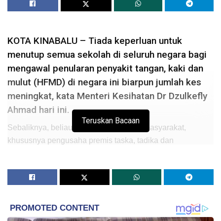
KOTA KINABALU – Tiada keperluan untuk
menutup semua sekolah di seluruh negara bagi
mengawal penularan penyakit tangan, kaki dan
mulut (HFMD) di negara ini biarpun jumlah kes
meningkat, kata Menteri Kesihatan Dr Dzulkefly
Ahmad hari ini.
Teruskan Bacaan
Sebaliknya, beliau menasihatkan agar masyarakat,
khususnya pengusaha premis taska, tadika dan
prasekolah, mengamalkan langkah-langkah pencegahan
penyakit itu.
“Statistik kes HFMD telah meningkat iaitu 40,198 kes hari
ini berbanding 39,408 kes pada 29 Julai lepas.
Setakat ini, tidak ada keperluan untuk menutup sekolah di