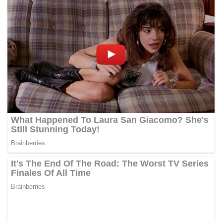
seluruh negara,” katanya kepada pemberita selepas
melawat Hospital Queen Elizabeth (HQE) di sini hari ini.
Dzulkefly ditanya pemberita jika Kementerian Kesihatan
akan mengarahkan semua sekolah di seluruh negara
ditutup berikutan jumlah kes HFMD yang semakin
meningkat.
Beliau turut memberitahu sebanyak sembilan sekolah
masih diarahkan tutup iaitu tujuh di Sabah dan masing-
masing satu di Pulau Pinang dan Pahang.
Di Sabah pula, beliau berkata sebanyak 2,200 kes
direkodkan hari ini, meningkat daripada 2,195 kes
semalam melibatkan Kota Kinabalu, Beaufort, Sandakan,
Tawau dan Penampang.
Ditanya pemberita mengenai kes gangguan seksual