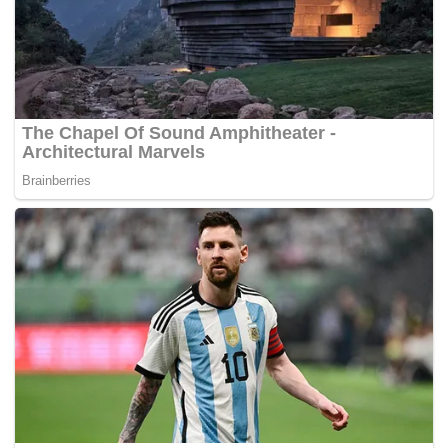
Setakat ini HDT sudah mempunyai 100 buah teksi elektrik
manakala dianggarkan terdapat 30 buah stesen cas yang
mampu memuatkan 120 buah kenderaan tersebut
disediakan di seluruh di pulau berkenaan sejak tahun
lepas.
Ketika ini ada hampir 80,000 buah teksi dengan lebih
100,000 pemandu di Singapura melibatkan
pengendaliyang lain iaitu ComfortDelGro, CityCab, SMRT,
Trans-Cab, Premier dan Prime Taxi. –
Agensi/Mynewshub.TV