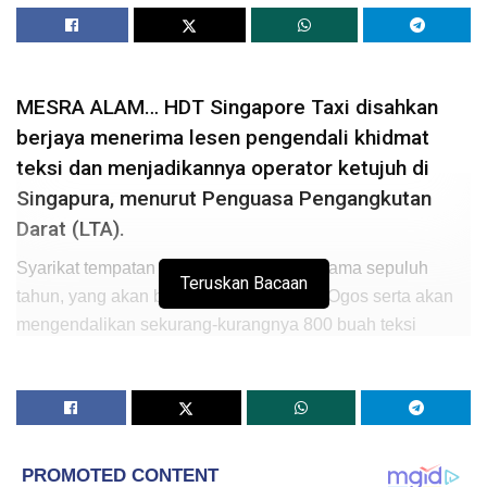
MESRA ALAM… HDT Singapore Taxi disahkan
berjaya menerima lesen pengendali khidmat
teksi dan menjadikannya operator ketujuh di
Singapura, menurut Penguasa Pengangkutan
Darat (LTA).
Syarikat tempatan itu diberikan lesen selama sepuluh
Teruskan Bacaan
tahun, yang akan berkuat kuasa mulai 1 Ogos serta akan
mengendalikan sekurang-kurangnya 800 buah teksi
elektrik, menurut pihak LTA dalam kenyataan medianya.
Perkhidmatan itu dilancarkan secara rasmi selepas
operator baharu tersebut berjaya menjalankan ujian
selama dua tahun di bawah Skim Inovasi dan
Pembangunan Pengangkutan Singapura yang melibatkan