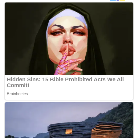
100 buah teksi elektrik.
“Saranan perniagaan HDT, struktur syarikat, rekod prestasi
lalu dan keupayaan kewangan sudah menunjukkan daya
maju perniagaan dan kebolehannya untuk beroperasi
sebagai khidmat teksi yang lengkap,” menurut kenyataan
LTA.
Agensi berita tempatan
MediaCorp
melaporkan bahawa
HDT dikehendaki mengendalikan paling minimum 800
buah teksi elektrik dalam tempoh empat tahun selepas
menerima lesennya, ataupun menjelang 31 Julai 2022.
Syarikat ditubuhkan pada tahun 2013 itu juga harus
memastikan ia mempunyai stesen cas yang cukup di
merata Singapura. Ia juga harus mematuhi tahap piawaian
Ketersediaan Teksi dan Khidmat Bermutu, menurut LTA.