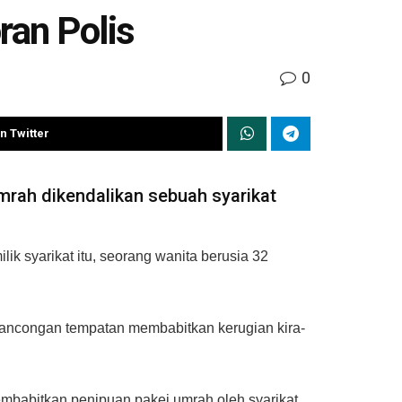
ran Polis
0
n Twitter
rah dikendalikan sebuah syarikat
k syarikat itu, seorang wanita berusia 32
elancongan tempatan membabitkan kerugian kira-
membabitkan penipuan pakej umrah oleh syarikat