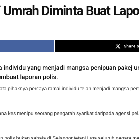
ej Umrah Diminta Buat Lapo
Share o
individu yang menjadi mangsa penipuan pakej um
mbuat laporan polis.
a pihaknya percaya ramai individu telah menjadi mangsa pemili
rana kes menipu seorang pengarah syarikat daripada agensi p
n polis bukan sahaja di Selangor tetapi juga seluruh negara 