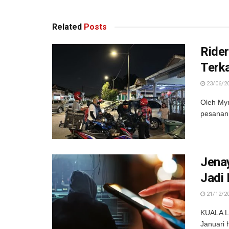
Related
Posts
Ride
Terk
23/06/2
Oleh My
pesanan 
Jena
Jadi
21/12/2
KUALA LU
Januari 