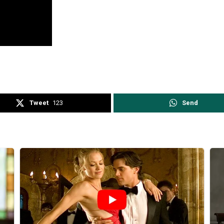
Tweet
123
Send