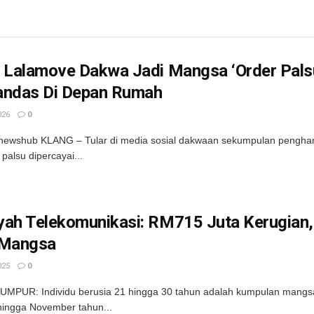
r Lalamove Dakwa Jadi Mangsa ‘Order Pals
andas Di Depan Rumah
026
0
newshub KLANG – Tular di media sosial dakwaan sekumpulan penghan
palsu dipercayai...
yah Telekomunikasi: RM715 Juta Kerugian,
 Mangsa
025
0
MPUR: Individu berusia 21 hingga 30 tahun adalah kumpulan mangsa 
hingga November tahun...