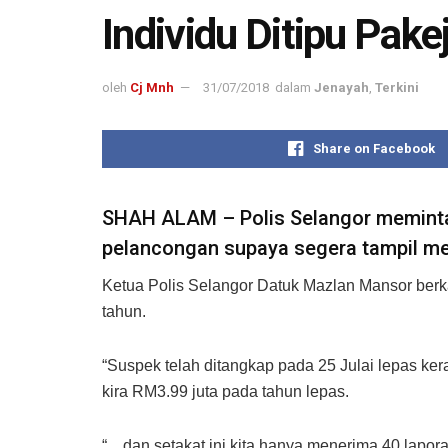
Individu Ditipu Pak
oleh
Cj Mnh
31/07/2018
dalam
Jenayah
,
Terkini
Share on Facebook
SHAH ALAM – Polis Selangor meminta 
pelancongan supaya segera tampil me
Ketua Polis Selangor Datuk Mazlan Mansor berkat
tahun.
“Suspek telah ditangkap pada 25 Julai lepas ke
kira RM3.99 juta pada tahun lepas.
“…dan setakat ini kita hanya menerima 40 lapora