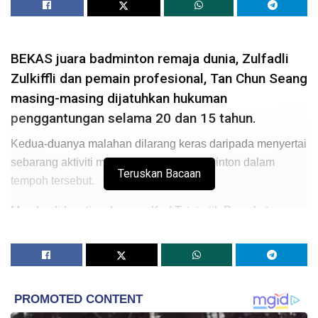
BEKAS juara badminton remaja dunia, Zulfadli
Zulkiffli dan pemain profesional, Tan Chun Seang
masing-masing dijatuhkan hukuman
penggantungan selama 20 dan 15 tahun.
Kedua-duanya malahan dilarang keras daripada menyertai
sebarang aktiviti melibatkan sukan badminton dalam
Teruskan Bacaan
tempoh tersebut.
Mereka didapati melanggar Kod Tatatertib Persekutuan
Badminton Dunia (BWF) membabitkan aktiviti mengatur
perlawanan, pertaruhan dan menentukan keputusan
perlawanan.
Sepanjang tempoh penggantungan, Zulfadli dan Chun
Seang tidak dibenarkan menyertai sebarang aktiviti