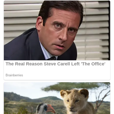
tulis kenyataan itu.
Namun begitu, Zulfadli dan Chun Seang mempunyai hak
untuk membuat rayuan di bawah Klausa 14 Prosedur
Kehakiman BWF.
Tempoh penggantungan ke atas dua pemain itu bermula
dari 12 Januari lalu di mana kali pertama mereka
dikenakan penggantungan sementara oleh BWF selepas
kedua pemain dihidu terlibat dengan aktiviti rasuah.
Hukuman tersebut dilihat mengakhiri karier kedua pemain
itu dalam sukan badminton di mana Zulfadli dan Chun
Seang masing-masing sudah berumur 25 dan 31 tahun.
Untuk makluman, kedua pemain tersebut merupakan
pemain bebas dan bukan pemain di bawah naungan
Persatuan Badminton Malaysia (BAM).