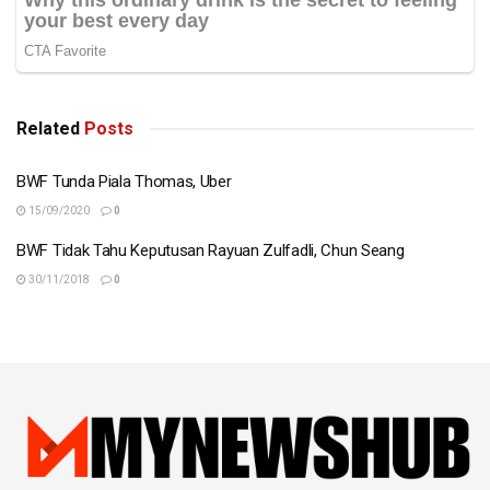
Related
Posts
BWF Tunda Piala Thomas, Uber
15/09/2020
0
BWF Tidak Tahu Keputusan Rayuan Zulfadli, Chun Seang
Tags:
BWF
tan chun seang
Zulfadli Zulkifli
30/11/2018
0