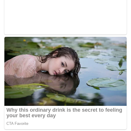
denda kepada dua pemain tersebut di mana Zulfadli perlu
membayar sebanyak AS$25,000 (RM98,162) dan Chun
Seang dikehendaki membayar denda sebanyak
AS$15,000 (RM58,897).
Tan Chun Seang
Panel bebas yang mengendalikan pendengaran itu juga
dalam satu kenyataan hari ini mendedahkan bahawa
Zulfadli dan Chun Seang sudah terlibat dengan kegiatan
mengatur perlawanan dalam beberapa siri kejohanan
sejak tahun 2013.
“Bagaimanapun, Zulfadli lebih banyak melakukan
kesalahan dan melakukannya untuk tempoh lebih lama
berbanding Chun Seang, selain dapat dibuktikan telah
memanipulasi keputusan dalam empat perlawanan,”