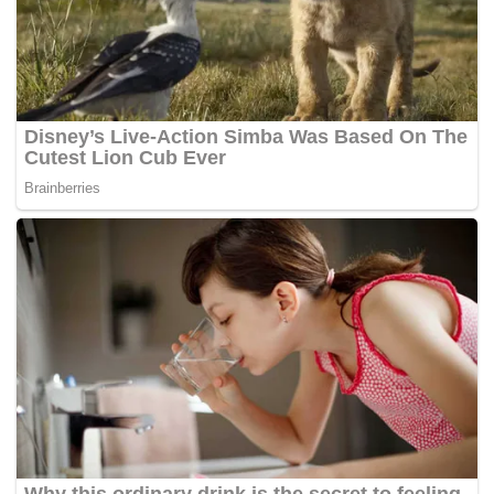
Zulfadli mula dikenali peminat badminton Malaysia
selepas menjuarai Kejohanan Dunia Remaja pada tahun
2011 menwaskan Viktor Axelsen di pusingan akhir.
Bagaimanapun, prestasi Zulkifli selepas tu dilihat
merudum dan gagal memberi saingan di peringkat
profesional.
Manakala pemain yang ditewaskannya, Axelsen
menunjukkan peningkatan prestasi yang tinggi sehingga
menjadi pemain nombor satu dunia mengikut ranking
pemain perseorangan lelaki BWF. – MYNEWSHUB.CC/EZ