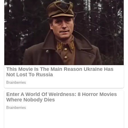
melibatkan sukan tersebut termasuklah di bahagian
kejurulatihan, pengadilan atau pembangunan.
Zulfadli Zulkiffli
Mereka juga tidak dibenarkan terlibat dengan bahagian
pengurusan dan juga merasmikan apa jua program atau
aktiviti melibatkan badminton.
Zulfadli yang suatu ketika dahulu dianggap sebagai
pemain pelapis berbakat besar didapati terbabit melanggar
27 kesalahan Kod Tatatertib 2012 dan empat Kod
Tatatertib 2016 Pertaruhan dan Mengatur perlawanan.
Manakala Chun Seang pula terlibat dalam 26 pelanggaran
Kod Tatatertib 2012 Pertaruhan dan Mengatur Perlawanan.
Justeru, Panel Etika Pendengara BWF turut mengenakan