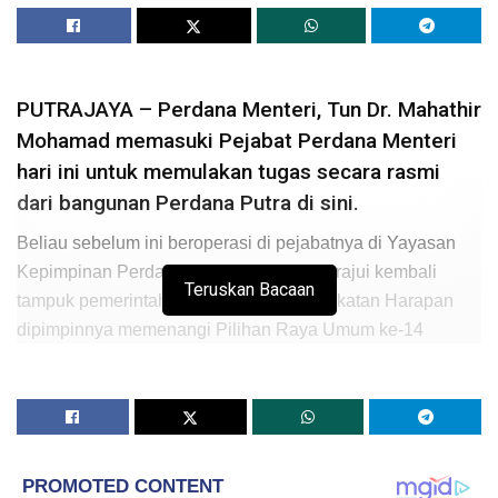
PUTRAJAYA – Perdana Menteri, Tun Dr. Mahathir
Mohamad memasuki Pejabat Perdana Menteri
hari ini untuk memulakan tugas secara rasmi
dari bangunan Perdana Putra di sini.
Beliau sebelum ini beroperasi di pejabatnya di Yayasan
Kepimpinan Perdana di sini, sejak menerajui kembali
Teruskan Bacaan
tampuk pemerintahan negara setelah Pakatan Harapan
dipimpinnya memenangi Pilihan Raya Umum ke-14
(PRU14) pada 9 Mei.
Tampil berpakaian sut hitam, beliau tiba pada kira-kira 8.25
pagi di lobi Perdana Putra dengan disambut Timbalan
Ketua Setiausaha Kanan Jabatan Perdana Menteri (JPM),
Datuk Seri Mohd Zuki Ali.