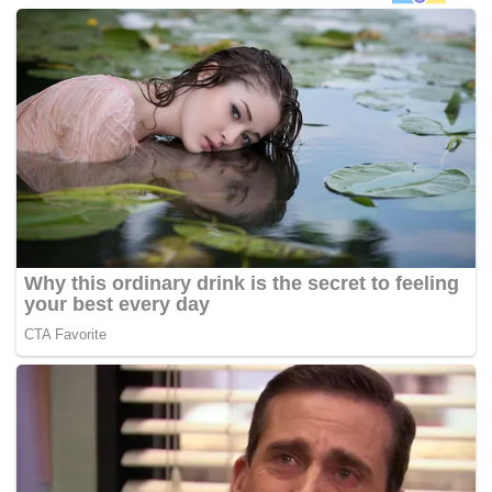
Mahathir, 92, kemudian disambut Ketua Setiausaha
Negara, Tan Sri Dr. Ali Hamsa di Aras 5, yang
menempatkan Pejabat Perdana Menteri dan diikuti bacaan
doa sebelum memasuki pejabatnya.
Beliau juga menandatangani surat memulakan
tugas. Mahathir akan mempengerusikan mesyuarat kabinet
yang pertama selepas ini. Beliau kembali bertugas di
Pejabat Perdana Menteri itu selepas 15 tahun.
Mahathir menjadi perdana menteri Malaysia keempat sejak
1981 sebelum meletak jawatan pada 2003 setelah
menerajui tampuk pimpinan negara selama 22 tahun.
Beliau mengangkat sumpah sebagai perdana menteri
ketujuh Malaysia pada 10 Mei berikutan kemenangan
Pakatan Harapan pada PRU14 itu, sekali gus menjadi