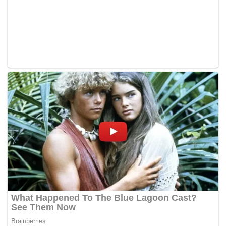
(calon BN Dewan Undangan Negeri (DUN) Moyog)
serta Datuk John Ambrose (Ketua UMNO Bahagian
Penampang),”
katanya kepada pemberita selepas
menghadiri program bersama rakyat, di sini malam tadi.
Salleh yang juga Menteri Komunikasi dan Multimedia
berkata, pendekatan BN mengetengahkan bakat-bakat
pemimpin muda sebagai calon pada PRU14 ini adalah
bukti BN berani berganjak kepada satu perubahan bagi
memastikan parti terus relevan dan terkini demi
kepentingan masa depan rakyat.
“Dengan adanya calon muda lain seperti Hafez Yamani
Musa (calon BN Parlimen Sipitang); Jamawi Jaafar
(calon BN DUN Kemabong); dan Arthur Kurup (calon
BN Parlimen Pensiangan), ini menentukan kita tidak
akan ketandusan pemimpin kerana melahirkan
pemimpin berwibawa untuk masa depan,”
katanya.