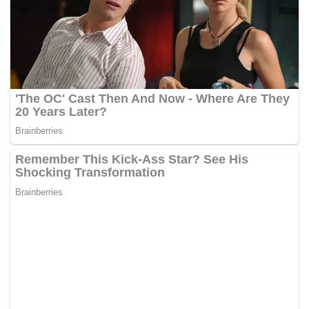
Tags:
Calon PRU14
Datuk Seri Dr Salleh Said Keruak