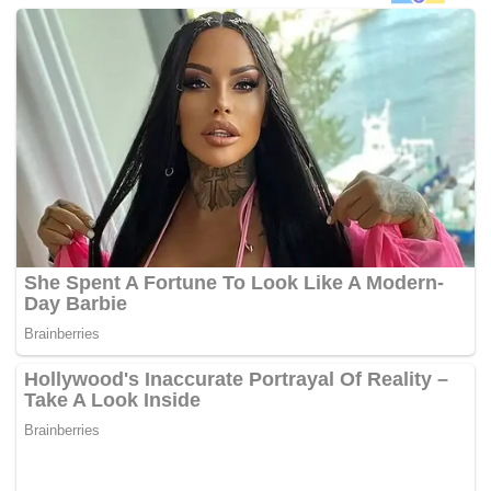
Mengambil contoh calon muda BN kerusi Parlimen
Penampang, Salleh berkata, Ceasar Mandela Malakun
yang bergiat aktif dalam Upko, satu daripada parti
komponen BN, mempunyai pakej sesuai menjadi wakil
rakyat kerana anak muda itu ada visi dan perancangan
membawa lebih banyak pembangunan di situ.
“Semua ini hanya boleh dilakukan jika kita (rakyat
Penampang) memberi peluang kepada beliau untuk
menjadi wakil rakyat (Parlimen Penampang) kerana
parti yang beliau dokong iaitu BN ada kemampuan
memberi kerjasama bagi melaksanakan apa yang telah
dijanjikan.
“Saya yakin Mandela ada kekuatan sendiri dan
didokong parti yang kuat bersama para pemimpin
berpengalaman seperti Datuk Donald Peter Mojuntin