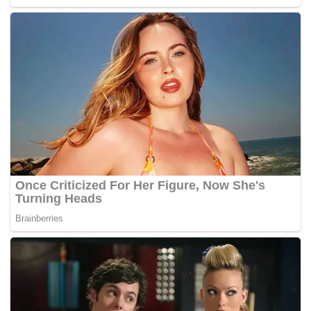
Dalam perkembangan berkaitan, Salleh berkata, rakyat
perlu memberi mandat dan kemenangan mutlak kepada
BN pada pilihan raya kali ini bagi meneruskan
kesinambungan agenda pembangunan selain parti itu
mempunyai keupayaan memperhebat lagi prasarana dan
membela nasib rakyat. – BERNAMA