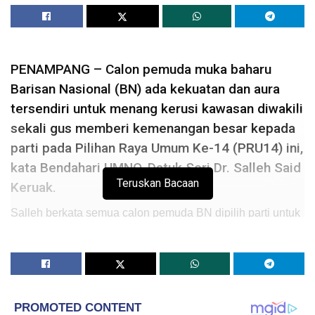
PENAMPANG – Calon pemuda muka baharu
Barisan Nasional (BN) ada kekuatan dan aura
tersendiri untuk menang kerusi kawasan diwakili
sekali gus memberi kemenangan besar kepada
parti pada Pilihan Raya Umum Ke-14 (PRU14) ini,
kata Bendahari UMNO, Datuk Seri Dr. Salleh Said
Teruskan Bacaan
Keruak.
Salleh berkata semua calon pemuda BN dipilih parti untuk
bertanding pada pilihan raya kali ini berkelulusan tinggi
selain memiliki idea serta semangat memenuhi aspirasi
Transformasi Nasional 2050 (TN50) yang pastinya mampu
menarik pengundi muda untuk bersama mereka
merealisasikan wawasan itu.