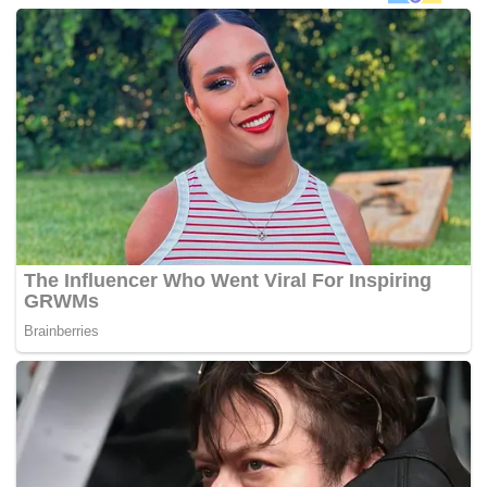
Norzizi merupakan anak kepada pelakon veteran Zulkifli
Zain dan Normala Omar telah menamatkan pengajiannya
dari Universiti Wollongong, Australia serta sudah
memperoleh PhD baru-baru ini.
Dalam kegembiraan itu, terdapat kesedihan yang dialami
olehnya sepanjang tempoh itu yang mana bapanya, Zulkifli
telah diserang strok pada Jun 2016 yang lalu.