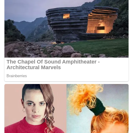
Tambah Norzizi, bapanya pasti akan memanggil namanya
jika dia tertidur ketika sedang membuat kerja.
Walaupun sering berasa penat kerana terpaksa membuat
banyak kerja dalam satu masa, namun Norzizi tetap gigih
untuk menyiapkan thesis pengajian dan menjaga bapanya
yang tercinta.
“Begitulah rutin antara 12 tengah malam ke 5 atau 6
pagi. Tapi begitulah… saya sentiasa punya doa dari