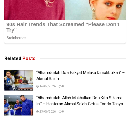
beliau… Dia tak putus doa buat saya!”
tulisnya lagi.
Related
Posts
“Alhamdulilah Doa Rakyat Melaka Dimakbulkan” –
Akmal Saleh
14/07/2026
0
“Alhamdulilah. Allah Makbulkan Doa Kita Selama
Ini” – Hantaran Akmal Saleh Cetus Tanda Tanya
23/06/2026
0