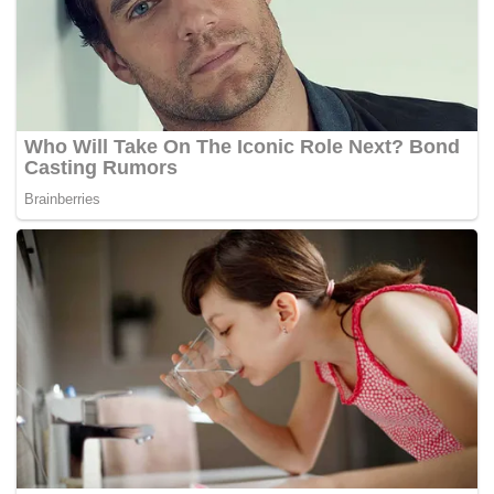
oleh keluarga untuk mencuci rumah,”
katanya sambil
menambah kes itu disiasat mengikut Seksyen 302 Kanun
Keseksaan kerana membunuh.
Beliau berkata polis akan menyiasat motif kejadian dan
mendapatkan keterangan lanjut daripada doktor serta
laporan kesihatan suspek. – BERNAMA