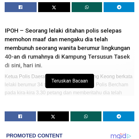
IPOH – Seorang lelaki ditahan polis selepas
memohon maaf dan mengaku dia telah
membunuh seorang wanita berumur lingkungan
40-an di rumahnya di Kampung Tersusun Tasek
di sini, hari ini.
Ketua Polis Daerah Ipoh, ACP Sum Chang Keong berkata
Teruskan Bacaan
lelaki berumur 34 tahun itu hadir ke Balai Polis Bercham
pada kira-kira 3.30 petang dan memberitahu dia telah
membunuh wanita terbabit.
“Apabila tiba di rumah terbabit polis menemukan
mayat mangsa dengan kesan kecederaan di bahagian
muka dan belakang kepala serta tiga jari tangan putus
selain sebilah parang dijumpai di hadapan rumah,”