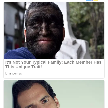
katanya kepada pemberita di lokasi kejadian.
Beliau berkata hasil siasatan mendapati mangsa datang
ke rumah suspek kira-kira 2.30 petang tadi untuk
membersihkan rumah sebelum dia dibunuh.
“Semasa kejadian hanya mangsa dan suspek berada
di dalam rumah dan mayat mangsa yang lengkap
berpakaian dipercayai dibunuh di antara ruang tamu
dengan dapur,”
katanya.
Sum berkata pihak polis dimaklumkan oleh keluarga
suspek bahawa suspek yang telah berkahwin dan
mempunyai dua orang anak dipercayai mempunyai
masalah mental.
“Mangsa pula bukan bekerja tetap di rumah itu
sebaliknya hanya bekerja sambilan apabila dipanggil