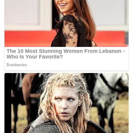
Syarikat itu merayu terhadap keputusan Mahkamah
Sesyen di sini pada 23 Mei lepas yang membenarkan
tuntutan baki bayaran kontrak RM265,000 yang dipohon
Vanidah yang turut dikenali sebagai Vee dalam saman
terhadap Miliyasutra Industries Sdn Bhd berhubung
pelanggaran kontrak.
Bagaimanapun, mahkamah menolak tuntutan Vanidah
selaku plaintif bagi gantirugi sebanyak RM500,000 untuk
penggunaan imejnya secara salah serta menolak tuntutan
bagi gantirugi am, teladan dan teruk.
Vanidah memfailkan saman terhadap Miliyasutra pada 28
Okt 2016, antara lainnya menuntut ganti rugi sebanyak
RM765,000 atas dakwaan syarikat itu telah melanggar
kontrak dan menggunakan imejnya secara salah.
Menurut pernyataan tuntutan, Vanidah mendakwa beliau