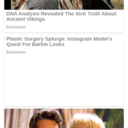
telah menandatangani kontrak bernilai RM490,000 dengan
Miliyasutra sekitar September 2012 bagi tempoh dua tahun
dan sepanjang tempoh itu, pelakon utama filem ‘The Red
Kebaya’ itu telah melunaskan tanggungjawabnya tanpa
sebarang aduan daripada syarikat berkenaan.
Bagaimanapun, Vanidah mendakwa sehingga kontrak
tersebut tamat pada September 2014, baki bayaran kontrak
sebanyak RM265,000 masih belum diterima dan pada 6
April 2015, defendan mencadangkan bayaran sebanyak
RM60,500 kepada pelakon itu sebagai penyelesaian
penuh.
Pelakon itu mendakwa sekitar Julai 2016, beliau
mendapati imejnya telah disalah guna oleh defendan
dalam penjualan beberapa barang kosmetik jenama
Ronasutra sedangkan pada ketika itu, kontraknya telah
luput dan penggunaan gambarnya masih berlanjutan