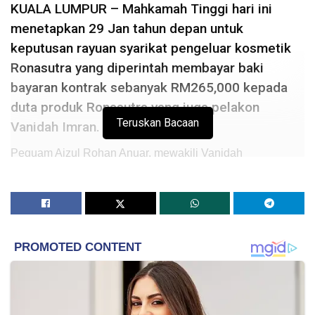
KUALA LUMPUR – Mahkamah Tinggi hari ini
menetapkan 29 Jan tahun depan untuk
keputusan rayuan syarikat pengeluar kosmetik
Ronasutra yang diperintah membayar baki
bayaran kontrak sebanyak RM265,000 kepada
duta produk Ronasutra yang juga pelakon
Teruskan Bacaan
Vanidah Imran.
Peguam Aizul Rohan Anuar, mewakili Vanidah
memberitahu pemberita bahawa Pesuruhjaya Kehakiman
Datuk Wan Ahmad Farid Wan Salleh menetapkan tarikh itu
di dalam kamarnya ketika pengurusan kes berkenaan hari
ini yang turut dihadiri peguam Phang Soon Mun, mewakili
Miliyasutra Industries Sdn Bhd.
Aizul Rohan berkata rayuan berhubung tuntutan balas
yang dikemukakan syarikat itu juga akan diketahui pada
tarikh sama (29 Jan).