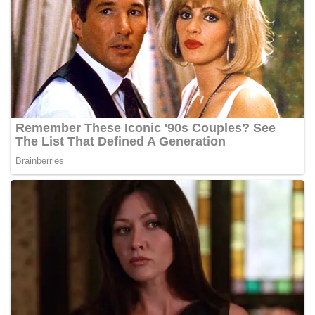
sehingga sekarang.
Oleh itu, Vanidah menuntut baki kontrak sebanyak
RM265,000 dan RM500,000 sebagai ganti rugi bagi
penggunaan imejnya tanpa kebenaran selain ganti rugi
am, teladan dan teruk serta lain-lain kos dan relif yang
sesuai. – BERNAMA