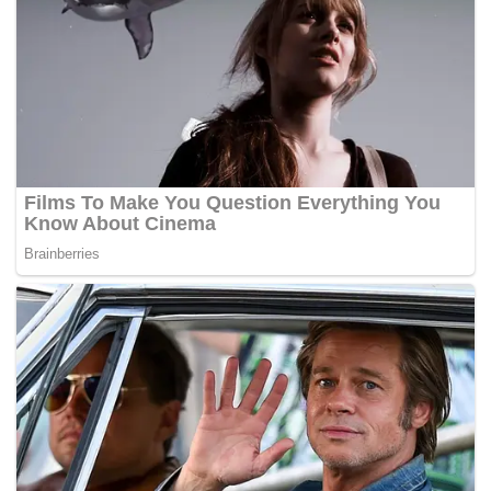
LaFerrari Aperta di sini hari ini.
Model tanpa bumbung daripada genetik “supercar”
LaFerrari itu hanya akan dikeluarkan sebanyak 209 buah
sahaja bagi meraikan ulang tahun Ferrari ke-70.
“Inilah adalah kereta hibrid pertama yang diperkenalkan
oleh Ferrari,” katanya.
Kereta tersebut hanya boleh dibeli melalui jemputan
kepada pelanggan setia dan mereka yang pernah membeli
sehingga enam Ferrari di atas nama mereka.
LaFerrari berharga RM6.8 juta, tidak termasuk duti dan
opsyen, ia dipacu oleh enjin 6,266 cc V12 dan mampu
membuat pecutan pada tiga saat untuk mencecah 100
meter. – BERNAMA