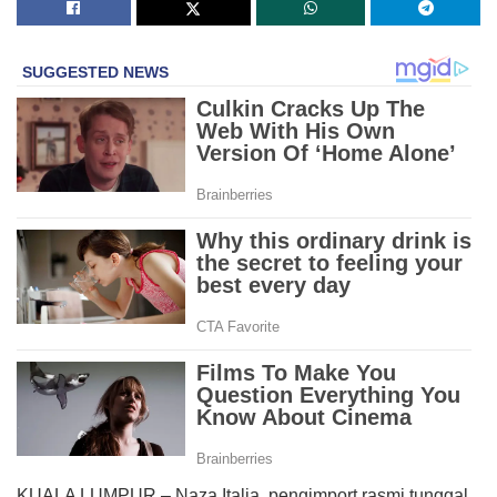
KUALA LUMPUR – Naza Italia, pengimport rasmi tunggal