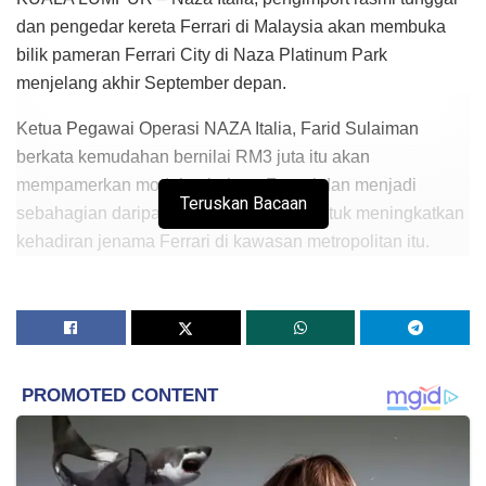
dan pengedar kereta Ferrari di Malaysia akan membuka
bilik pameran Ferrari City di Naza Platinum Park
menjelang akhir September depan.
Ketua Pegawai Operasi NAZA Italia, Farid Sulaiman
berkata kemudahan bernilai RM3 juta itu akan
mempamerkan model terbaharu Ferrari dan menjadi
Teruskan Bacaan
sebahagian daripada strategi syarikat untuk meningkatkan
kehadiran jenama Ferrari di kawasan metropolitan itu.
“Kami tidak akan menjual kereta, kami menjual mimpi, jadi
kami perlu memberikan pengalaman pemilikan secara
menyeluruh.
“Pemilik Ferrari akan dapat menyertai aktiviti gaya hidup
yang dicipta khusus bagi komuniti Ferrari,” katanya pada
sidang media bersempena dengan Sambutan Ulang
Tahun ke-70 Ferrari dan pelancaran model edisi terhad,