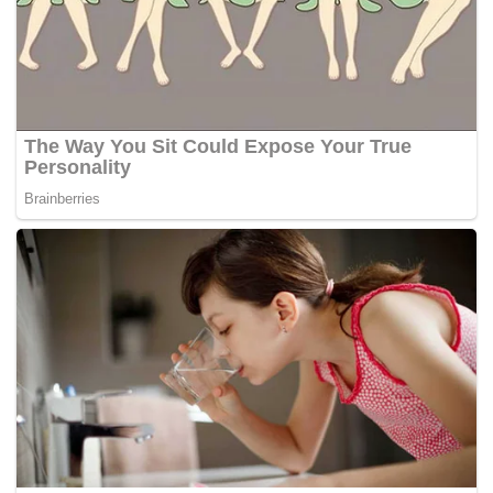
“Kami juga gembira terhadap kajian semula Perjanjian
Perkhidmatan Udara Dua Hala antara India dan Malaysia,
dan merakamkan penghargaan kami kepada kerajaan
India atas penambahan slot untuk syarikat penerbangan
dari Malaysia beroperasi antara kedua-dua negara.
“AirAsia, sebagai satu kumpulan, mengendalikan 109
penerbangan antarabangsa setiap minggu ke 13 destinasi
di India, angka yang agak kecil berbanding saiz negara
itu,” kata Kamarudin.
Beliau berkata kumpulan itu berharap dapat bekerjasama
rapat dengan Tourism Malaysia dan India bagi menambah
jumlah ketibaan pelancong, bagi kedua-dua negara
memandangkan AirAsia menyasarkan untuk menyediakan
penyambungan perjalanan yang lebih luas antara India,
Malaysia dan ASEAN.
“Kami di AirAsia boleh menyediakan sambungan untuk