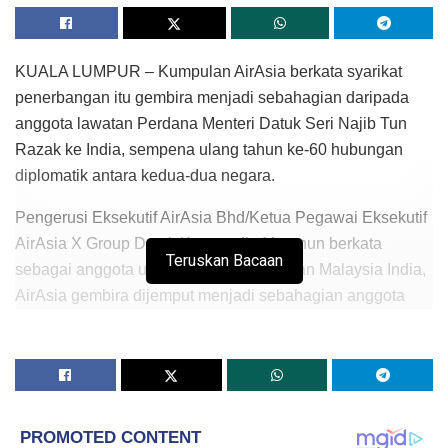
KUALA LUMPUR – Kumpulan AirAsia berkata syarikat
penerbangan itu gembira menjadi sebahagian daripada
anggota lawatan Perdana Menteri Datuk Seri Najib Tun
Razak ke India, sempena ulang tahun ke-60 hubungan
diplomatik antara kedua-dua negara.
Pengerusi Eksekutif AirAsia Bhd/Ketua Pegawai Eksekutif
AirAsia X Group Datuk Kamarudin Meranun berkata
Teruskan Bacaan
sebagai anggota utama Majlis Perniagaan Malaysia India,
AirAsia gembira dijemput menjadi sebahagian anggota
delegasi dan terlibat dalam forum perniagaan yang
dianjurkan bersama oleh Persekutuan Industri India.
Dalam satu kenyataan hari ini, Kamarudin berkata
kumpulan itu menyediakan input mengenai pelbagai
perkara yang sangat penting dalam memudahkan