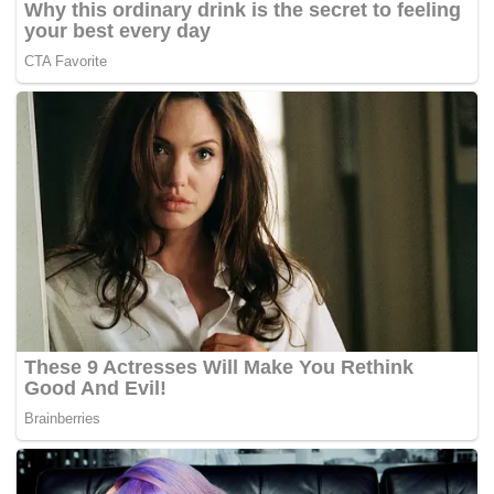
membolehkan industri-industri lain membangun,
berkembang dan makmur terutama dalam infrastruktur
pelancongan, kesihatan, pendidikan serta hubungan
sosioekonomi,” kata Kamarudin.
Usaha sama dua konglomerat besar, AirAsia India kini
dalam fasa pertumbuhan.
Bakal menerima Airbus A320 kesembilan, syarikat
penerbangan itu baru-baru ini mengumumkan Kolkata
sebagai hab ketiga yang akan dihubungkan ke Ranchi dan
dari situ ke New Delhi.
AirAsia India mempunyai tiga hab dalam negara iaitu
Bengaluru, New Delhi dan Kolkata.
Najib kini dalam rangka lawatan rasmi enam hari ke India
dari 30 Mac hingga 4 April. – BERNAMA