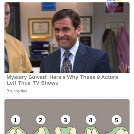
pembangunan sosioekonomi, pelaburan perdagangan dan
pelancongan antara kedua-dua negara, selain elemen
penting dalam menyediakan sumbangan segera kepada
ekonomi.
“Kami memuji pengumuman Perdana Menteri Datuk Seri
Najib mengenai e-visa yang sah selama 15 hari
memandangkan terdapat keperluan segera bagi
menggalakkan perjalanan bebas visa bagi penduduk India
dan Malaysia,” katanya.
Kamarudin berkata berita baik ini pastinya menggalakkan
perjalanan pelancong antara kedua-dua negara dan
menyumbang kepada pendapatan yang lebih tinggi
menerusi pelancongan dan pengembaraan, yang akan
menyediakan sumbangan segera kepada pertumbuhan
ekonomi.