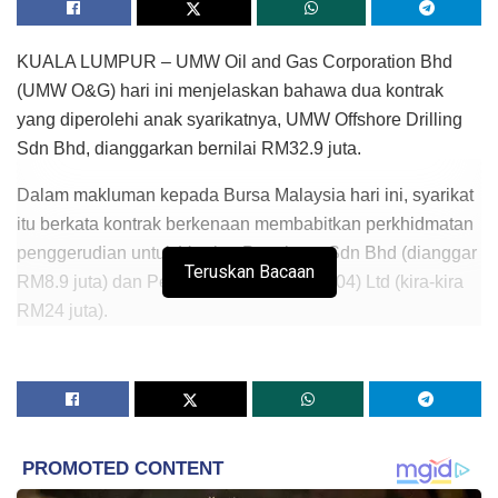
KUALA LUMPUR – UMW Oil and Gas Corporation Bhd
(UMW O&G) hari ini menjelaskan bahawa dua kontrak
yang diperolehi anak syarikatnya, UMW Offshore Drilling
Sdn Bhd, dianggarkan bernilai RM32.9 juta.
Dalam makluman kepada Bursa Malaysia hari ini, syarikat
itu berkata kontrak berkenaan membabitkan perkhidmatan
penggerudian untuk Vestigo Petroleum Sdn Bhd (dianggar
Teruskan Bacaan
RM8.9 juta) dan Petrofac (Malaysia-PM304) Ltd (kira-kira
RM24 juta).
Kontrak dari Vestigo itu dimaklumkan kepada Bursa
Malaysia pada 10 Mac lepas manakala kontrak Petrofac
pula diumumkan pada 14 Mac.
Bagaimanapun, nilai kedua-dua kontrak itu tidak
didedahkan dalam makluman sebelum ini. – BERNAMA