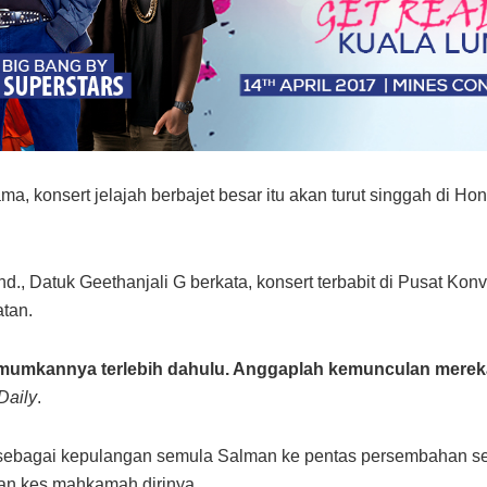
ama, konsert jelajah berbajet besar itu akan turut singgah di 
d., Datuk Geethanjali G berkata, konsert terbabit di Pusat Ko
tan.
mkannya terlebih dahulu. Anggaplah kemunculan mereka n
Daily
.
 sebagai kepulangan semula Salman ke pentas persembahan se
aan kes mahkamah dirinya.