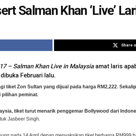
rt Salman Khan ‘Live’ Lar
Share o
17 – Salman Khan Live in Malaysia
amat laris apab
dibuka Februari lalu.
 tiket Zon Sultan yang dijual pada harga RM2,222. Sekal
 pilihan peminat.
aysia, tiket turut menarik penggemar Bollywood dari Indon
tuk Jasbeer Singh.
angsung pada 14 April depan menyaksikan tiket berharga RM99