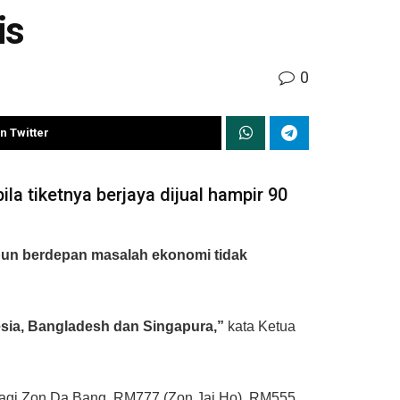
is
0
n Twitter
ila tiketnya berjaya dijual hampir 90
ipun berdepan masalah ekonomi tidak
esia, Bangladesh dan Singapura,”
kata Ketua
9 bagi Zon Da Bang, RM777 (Zon Jai Ho), RM555