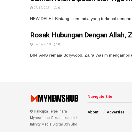
27/12/2021
0
NEW DELHI: Bintang filem India yang terkenal dengan 
Rosak Hubungan Dengan Allah, 
02/07/2019
0
BINTANG remaja Bollywood, Zaira Wasim mengambil ke
Navigate Site
© Hakcipta Terpelihara
About
Advertise
Mynewshub. Dikuasakan oleh
Infinity Media Digital Sdn Bhd