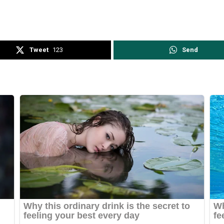
Tweet
123
Send