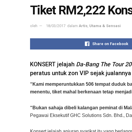
Tiket RM2,222 Konse
oleh
18/03/2017
dalam
Artis
,
Utama & Sensasi
Share on Facebook
KONSERT jelajah
Da-Bang The Tour 20
peratus untuk zon VIP sejak jualannya 
“Kami memperuntukkan 506 tempat duduk bagi
menentu, tiket mahal berkenaan tetap menjadi
“Bukan sahaja dibeli kalangan peminat di Mal
Pegawai Eksekutif GHC Solutions Sdn. Bhd., Da
Konsert jelajah anjuran syarikat itu yang berl