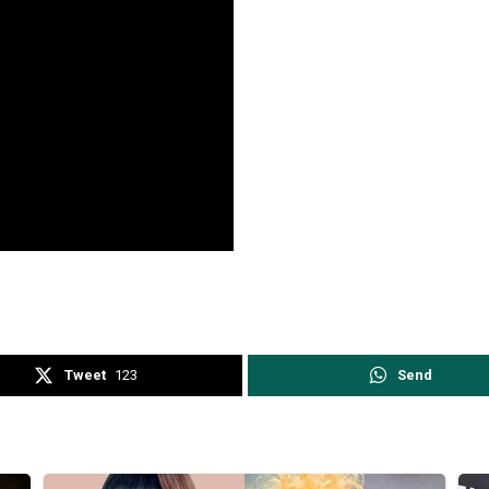
Tweet
123
Send