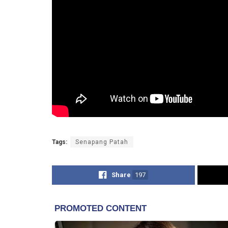
Tags:
Senapang Patah
Share
197