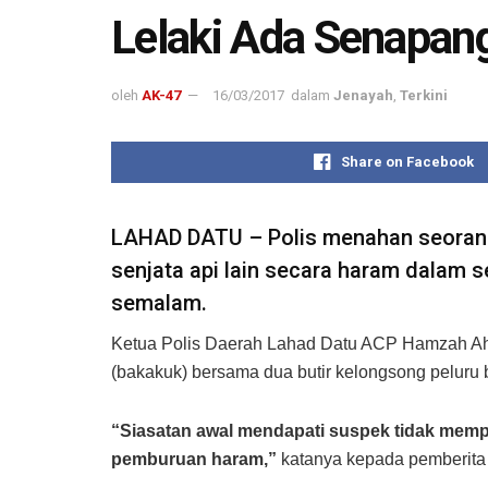
Lelaki Ada Senapang
oleh
AK-47
16/03/2017
dalam
Jenayah
,
Terkini
Share on Facebook
LAHAD DATU – Polis menahan seorang 
senjata api lain secara haram dalam 
semalam.
Ketua Polis Daerah Lahad Datu ACP Hamzah Ahmad
(bakakuk) bersama dua butir kelongsong peluru 
“Siasatan awal mendapati suspek tidak mempu
pemburuan haram,”
katanya kepada pemberita di