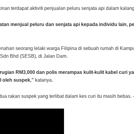
n terdapat aktiviti penjualan peluru senjata api dalam kalang
atan menjual peluru dan senjata api kepada individu lain, p
enahan seorang lelaki warga Filipina di sebuah rumah di Kamp
y Sdn Bhd (SESB), di Jalan Dam.
gian RM3,000 dan polis merampas kulit-kulit kabel curi y
l oleh suspek,”
katanya.
 dua rakan suspek yang terlibat dalam kes curi itu masih beb