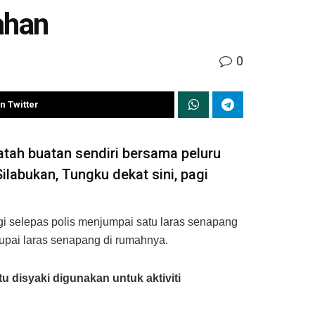
ahan
0
n Twitter
tah buatan sendiri bersama peluru
labukan, Tungku dekat sini, pagi
gi selepas polis menjumpai satu laras senapang
rupai laras senapang di rumahnya.
 disyaki digunakan untuk aktiviti