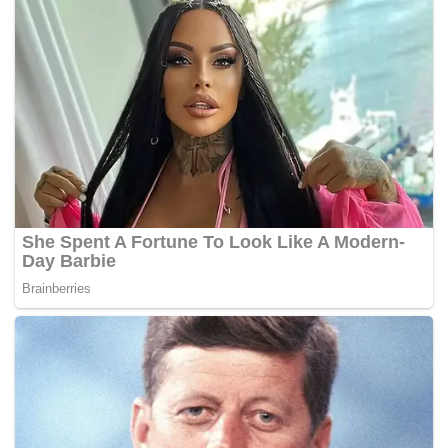
“Anggota mendapati asap terjadi disebabkan lauk yang
dimasak di dalam periuk telah kering dan hampir
mengalami kebakaran kecil,” katanya di sini hari ini.
Ling Hii berkata anggota bomba kemudian bertindak
menutup valve dapur memasak dan membuka tingkap
dapur untuk pengudaraan.
“Pihak polis dimaklumkan mengenai perkara tersebut,”
katanya. – BERNAMA