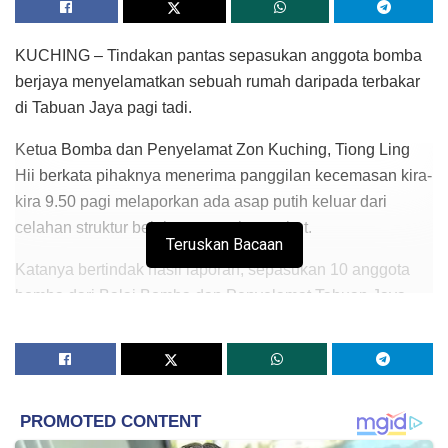
KUCHING – Tindakan pantas sepasukan anggota bomba
berjaya menyelamatkan sebuah rumah daripada terbakar
di Tabuan Jaya pagi tadi.
Ketua Bomba dan Penyelamat Zon Kuching, Tiong Ling
Hii berkata pihaknya menerima panggilan kecemasan kira-
kira 9.50 pagi melaporkan ada asap putih keluar dari
celahan struktur belakang rumah tersebut.
Teruskan Bacaan
Katanya bertindak hasil laporan, sepasukan 10 anggota
bomba dari Balai Bomba dan Penyelamat Tabuan Jaya
bersama sebuah jentera digerakkan ke lokasi dan tiba kira-
kira 9.56 pagi.
“Sebaik tiba, anggota bomba mendapati penghuni tiada di
rumah dan mereka terpaksa membuka kunci pagar
belakang untuk masuk melalui pintu dapur.