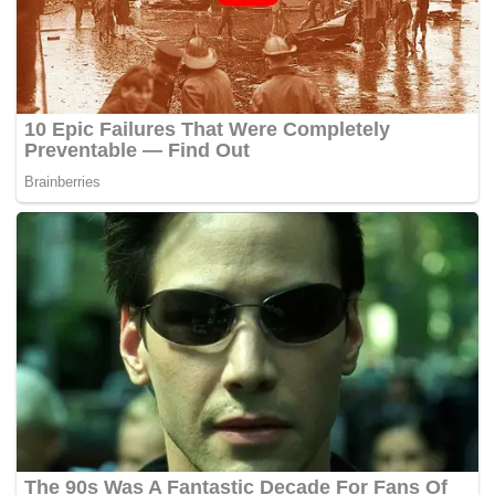
menafikan dakwaan kononnya demonstrasi Bersih 5 yang
dirancang diadakan oleh kumpulan anti kerajaan di ibu
negara boleh diteruskan kerana semua syarat
perhimpunan aman sudah dipatuhi.
Kata beliau, dakwaan itu merupakan satu kenyataan yang
mengelirukan kerana pihak polis mendapati pihak
penganjur gagal mengemukakan permohonan yang
menepati prasyarat untuk mengadakan sesebuah
perhimpunan aman.
â€œPolis Dang Wangi dan Brickfields menerima notis
daripada penganjur Bersih 5. Bagaimanapun kedua-
dua notis itu gagal mematuhi prasyarat Akta
Perhimpunan Aman 2012.
â€œAntaranya, kedua-dua notis menyatakan Dataran
Merdeka sebagai tempat untuk perhimpunan itu, tetapi
tiada surat kebenaran daripada Datuk Bandar Kuala