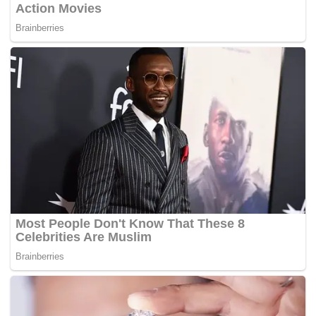
Lumpur dilampirkan seperti dikehendaki dibawah
Seksyen 10 (C) dan Seksyen 11 akta itu,â€
kata Khalid.
– MYNEWSHUB.CC