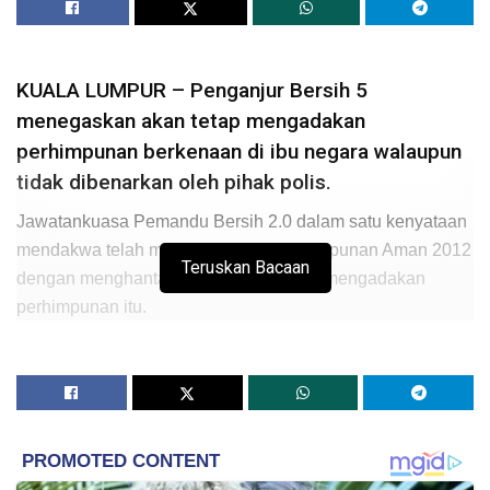
KUALA LUMPUR – Penganjur Bersih 5
menegaskan akan tetap mengadakan
perhimpunan berkenaan di ibu negara walaupun
tidak dibenarkan oleh pihak polis.
Jawatankuasa Pemandu Bersih 2.0 dalam satu kenyataan
mendakwa telah memenuhi Akta Perhimpunan Aman 2012
Teruskan Bacaan
dengan menghantar notis 10 hari untuk mengadakan
perhimpunan itu.
“Notis dihantar melalui serahan tangan pada 28
Oktober 2016 bersama peta lalaun kepada balai polis
berkenaan, lebih daripada 10 hari yang diperlukan.
“Kami juga berjumpa dengan pihak polis di Ibu Pejabat
Polis Daerah Dang Wangi pada 3 November 2016,