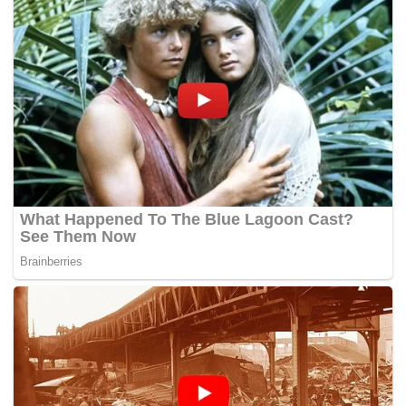
pukul 11 pagi, untuk memberi kerjasama dan maklumat
lanjut tentang perhimpunan Bersih,”
dakwa kenyataan
itu hari ini.
Justeru, Jawatankuasa Pemandu Bersih 2.0 menegaskan
akan meneruskan perhimpunan Bersih 5 di Kuala Lumpur
pada 19 November ini.
“Kami akan berkumpul di Dataran Maybank (Jalan
Bangsar) dan Masjid Negara pada 10 pukul sebelum
bergerak ke Dataran Merdeka.
“Tiada perubahan lokasi perhimpunan kerana kami
akan berada di sekitar kawasan Dataran Merdeka. Kami
menyeru kepada rakyat Malaysia turun ke jalan raya,”
kata Jawatankuasa Pemandu Bersih 2.0.
Ketua Polis Negara, Tan Sri Khalid Abu Bakar semalam