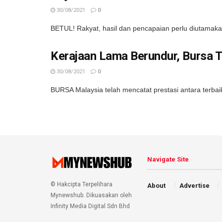
30/08/2021
0
BETUL! Rakyat, hasil dan pencapaian perlu diutamaka
Kerajaan Lama Berundur, Bursa T
30/08/2021
0
BURSA Malaysia telah mencatat prestasi antara terbaik
Navigate Site
© Hakcipta Terpelihara
About
Advertise
Mynewshub. Dikuasakan oleh
Infinity Media Digital Sdn Bhd