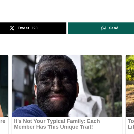
Tweet
123
Send