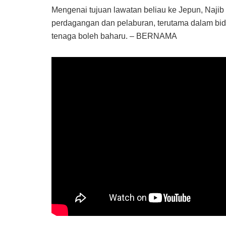
Mengenai tujuan lawatan beliau ke Jepun, Najib
perdagangan dan pelaburan, terutama dalam bida
tenaga boleh baharu. – BERNAMA