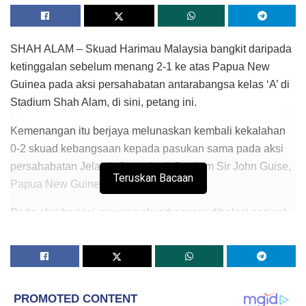
SHAH ALAM – Skuad Harimau Malaysia bangkit daripada
ketinggalan sebelum menang 2-1 ke atas Papua New
Guinea pada aksi persahabatan antarabangsa kelas ‘A’ di
Stadium Shah Alam, di sini, petang ini.
Kemenangan itu berjaya melunaskan kembali kekalahan
0-2 skuad kebangsaan kepada pasukan sama pada aksi
persahabatan Jelajah Oceania di Stadium Sir John Guise,
Teruskan Bacaan
Papua New Guinea pada 17 Jun lepas.
Pada aksi hari ini, gawang skuad negara dibolosi seawal
minit keenam menerusi Nigel Dabinyaba selepas beliau
memanfaatkan kelalaian benteng pertahanan skuad
negara.
Penyerang Ahmad Hazwan Bakri bagaimanapun berjaya