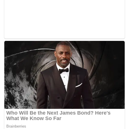
Alwin Komolong dalam kotak penalti.
Ketua jurulatih skuad kebangsaan, Datuk Ong Kim Swee
kemudian membuat beberapa pertukaran pemain pada
pertengahan babak kedua bagi menguatkan jentera
serangan, namun gagal menambah jaringan sehingga
tamat perlawanan.
Perlawanan persahabatan tersebut adalah aksi terakhir
skuad kebangsaan sebelum berangkat ke Yangon,
Myanmar pada Rabu ini bagi menghadapi Kejohanan
Piala AFF.
Malaysia diundi dalam Kumpulan B kejohanan dwitahunan
itu bersama Kemboja, Vietnam dan tuan rumah, Myanmar.
– BERNAMA