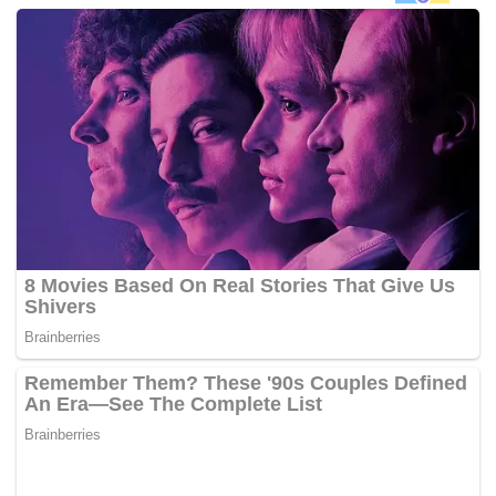
menyamakan kedudukan untuk skuad kebangsaan pada
minit ke-20 menerusi sepakan voli dalam kotak penalti
lawan, sekali gus menceriakan hampir 5,000 penyokong
yang hadir menyaksikan perlawanan tersebut.
Skuad kebangsaan hampir menggandakan jaringan pada
minit ke-34 namun percubaan Ahmad Hazwan hasil
hantaran kapten pasukan, Mohd Amri Yahyah tinggi
melewati pintu gol pasukan pelawat dan keputusan 1-1
kekal sehingga waktu rehat.
Babak kedua menyaksikan skuad kebangsaan kembali
mengasak dan berjaya mendahului perlawanan pada minit
ke-47 menerusi sepakan penalti yang disempurnakan
Mohd Amri.
Pengadil, Alongkron Feemuechang dari Thailand
menghadiahkan sepakan penalti itu setelah penyerang
kebangsaan, Darren Lok dijatuhkan pertahanan pelawat,