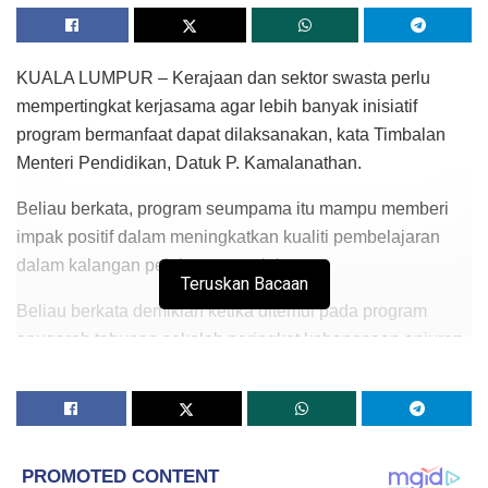
KUALA LUMPUR – Kerajaan dan sektor swasta perlu
mempertingkat kerjasama agar lebih banyak inisiatif
program bermanfaat dapat dilaksanakan, kata Timbalan
Menteri Pendidikan, Datuk P. Kamalanathan.
Beliau berkata, program seumpama itu mampu memberi
impak positif dalam meningkatkan kualiti pembelajaran
dalam kalangan pelajar negara ini.
Teruskan Bacaan
Beliau berkata demikian ketika ditemui pada program
anugerah tahunan sekolah peringkat kebangsaan anjuran
Dutch Lady Milk Industries Berhad (Dutch Lady Malaysia)
dan Kementerian Pendidikan di sini hari ini. Turut hadir
Pengarah Urusan Dutch Lady Malaysia Saw Chooi Lee.
Sekolah Jenis Kebangsaan (SJK) Tamil Merlimau, Melaka