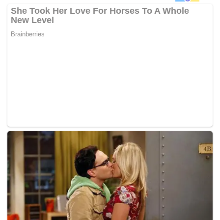
dan Sekolah Menengah Kebangsaan (SMK) Convent
Jalan Peel, di sini, masing-masing muncul juara program
Anugerah 3K (Kebersihan, Kesihatan dan Keselamatan)
bagi kategori sekolah rendah dan sekolah menengah dan
membawa pulang wang tunai RM5,000 dan sijil.
Program itu terbuka kepada semua sekolah seluruh
negara bertujuan mendidik dan mengiktiraf usaha
memperbaiki, meliputi tiga aspek utama iaitu kebersihan,
kesihatan dan keselamatan.
Majlis itu turut menyaksikan penyampaian hadiah kepada
pemenang-pemenang Projek Khas 3C (Cabaran, Cergas,
Ceria), program yang diilhamkan daripada kempen
kesedaran kesihatan Drink.Move.BeStrong Dutch Lady
Malaysia yang menekankan kepentingan susu dalam diet
yang sihat.
Kesemua pemenang Projek Khas 3C kategori sekolah