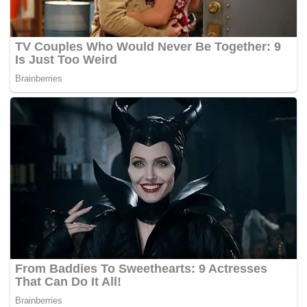
rendah dan sekolah menengah itu membawa pulang satu
set peralatan sukan bernilai RM1,000.
Sementara itu, Sarawak memenangi Anugerah Pegawai
Pendidikan Negeri sebagai mengiktiraf usaha negeri itu
mempromosikan Anugerah 3K. – BERNAMA
Tags:
Kerajaan
swasta