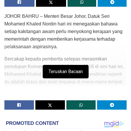
JOHOR BAHRU – Menteri Besar Johor, Datuk Seri
Mohamed Khaled Nordin hari ini menegaskan bahawa
setiap kakitangan awam perlu menyokong kerajaan yang
memerintah dengan memberikan kerjasama terhadap
pelaksanaan aspirasinya.
Bercakap kepada pemberita selepas merasmikan
penutupan Konvensyen UMNO Johor 2016 di sini hari ini,
Teruskan Bacaan
Mohamed Khaled berkata amalan serta pendirian seperti
itu adalah biasa dan telah terpakai di mana-mana tempat.
“Saya percaya amalan dan pendirian yang terpakai di
mana-mana ialah kakitangan pentadbir perlu menyokong
kerajaan yang memerintah, itu sahaja. Noktah!,” kata
beliau sebagai mengulas isu sama ada terdapat ataupun
tidak kakitangan kerajaan negeri ini terlibat dengan parti-