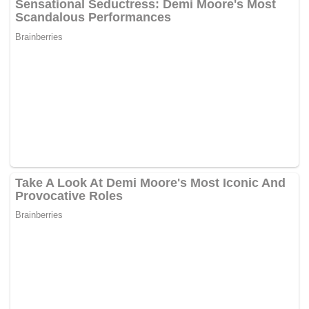
parti politik baharu, yang diwujudkan baru-baru ini.
Mohamed Khaled berkata sekiranya terdapat penglibatan
daripada mana-mana kakitangan pentabdir termasuk
anggota majlis Pihak Berkuasa Tempatan (PBT), maka
individu itu telah menyalahi amalan.
“Nanti kita tengoklah (bagaimana bentuk tindakan) tetapi
amalannya ialah kakitangan kerajaan mesti menyokong
dan memberikan kerjasama dalam menjayakan asprirasi
kerajaan yang memerintah,” katanya yang merupakan
Pengerusi Badan Perhubungan UMNO negeri.
Sementara itu, menurut Setiausaha Badan Perhubungan
UMNO negeri, Datuk Md Jais Sarday, kerajaan negeri
memang ada menerima ‘permintaan’ daripada seorang
anggota majlis PBT untuk melepaskan jawatan, baru-baru
ini.