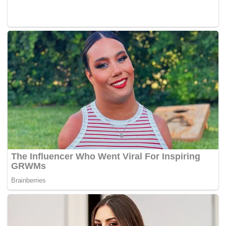
Namun, Jais enggan mengulaskan sebab di sebalik
perletakan jawatan tersebut walaupun dipercayai kerana
menyertai parti politik baharu.
“Dia minta untuk lepaskan jawatan jadi kita terimalah dan
ia berlaku baru-baru ini,” katanya. – BERNAMA