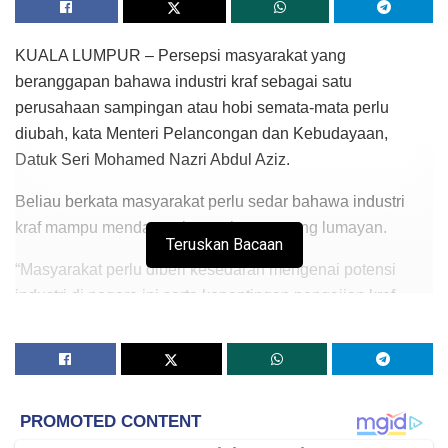
KUALA LUMPUR – Persepsi masyarakat yang
beranggapan bahawa industri kraf sebagai satu
perusahaan sampingan atau hobi semata-mata perlu
diubah, kata Menteri Pelancongan dan Kebudayaan,
Datuk Seri Mohamed Nazri Abdul Aziz.
Beliau berkata masyarakat perlu sedar bahawa industri
kraf mampu mendatangkan pulangan yang lumayan.
Teruskan Bacaan
“Masyarakat perlu diberi kesedaran mengenai potensi
industri di negara ini serta kepentingan pengajian kraf
dengan kewujudan Institut Kraf Negara (IKN) sebagai
pusat kecemerlangan pendidikan kraf,” katanya dalam
ucapannya pada Konvokesyen IKN ke-16 di sini hari ini.
Teks ucapan Nazri dibacakan oleh timbalannya Datuk Mas
Ermieyati Samsudin.