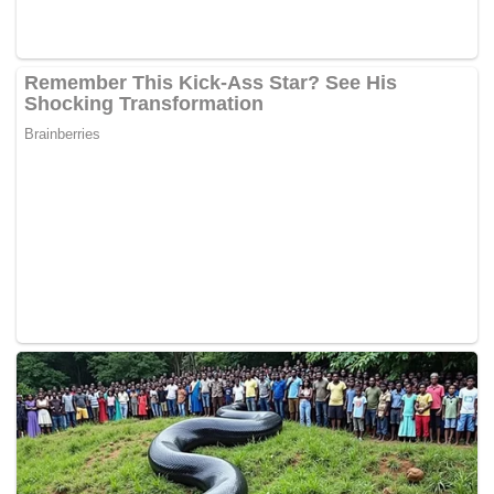
Ini adalah kerana sektor pelancongan dan kebudayaan
amat berkait rapat antara satu sama lain dan industri
pelancongan kekal antara penyumbang terbesar kepada
ekonomi negara ini,” katanya.
Sementara itu, Ermieyati selepas majlis itu memberitahu
pemberita bahawa industri kraf negara mempunyai potensi
yang besar kerana ianya amat unik dan semakin diterima
baik, terutamanya oleh pelancong asing yang datang
melawat negara ini.
“Orang luar (pelancong) sekarang lebih berminat dengan
industri kraf negara yang mempunyai sentuhan lama tetapi
berada dalam nafas yang baharu,” katanya. – BERNAMA