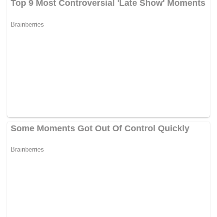
Sejumlah 148 graduan daripada enam jurusan seni kraf
iaitu batik, tenunan, kayu, logam, seramik dan rotan serta
buluh menerima sijil dan diploma. Lima puluh dua graduan
menerima sijil, sementara 96 menerima diploma.
Sepanjang tempoh 15 tahun penubuhan IKN, 2,223
graduan telah berjaya menamatkan pengajian mereka
dengan 1,177 lulus di peringkat diploma dan 1,046 lagi di
peringkat sijil.
Nazri berharap para graduan IKN berani merebut peluang
kerjaya serta kreatif dalam industri kraf yang dilihatnya
berpotensi memberi pulangan yang lumayan.
“Para graduan perlu kreatif dan inovatif dalam
menghasilkan serta memasarkan produk kraf yang
berkualiti kepada kumpulan sasaran seperti pelancong
domestik atau luar negara.