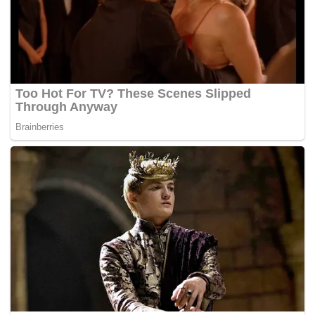
Tags:
kemalangan maut
terowong menora