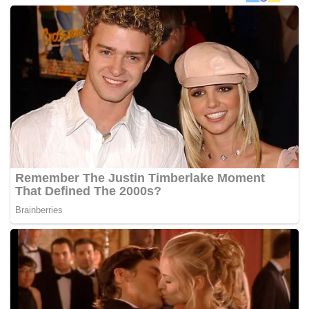
Mohamad Faizun hilang kawalan lalu melanggar
pembahagi besi kiri jalan,” katanya dalam kenyataan di
sini.
Beliau berkata mayat mangsa dihantar ke Hospital Kuala
Kangsar untuk bedah siasat manakala isterinya dibawa ke
hospital yang sama untuk pemeriksaan.
Wan Jamil berkata siasatan juga mendapati tempat
kemalangan merupakan jalan berselekoh dan dua hala,
dengan keadaan cuaca ketika itu juga cerah.
Sementara itu, Pegawai Pusat Gerakan Operasi Jabatan
Bomba dan Penyelamat negeri, Muhammad Shaznil Abd
Thoher berkata dua jentera dari Balai Bomba Kuala
Kangsar dan Balai Bomba Meru Raya dihantar ke lokasi
kejadian untuk mengeluarkan mangsa yang terperangkap
dalam kereta itu. – BERNAMA