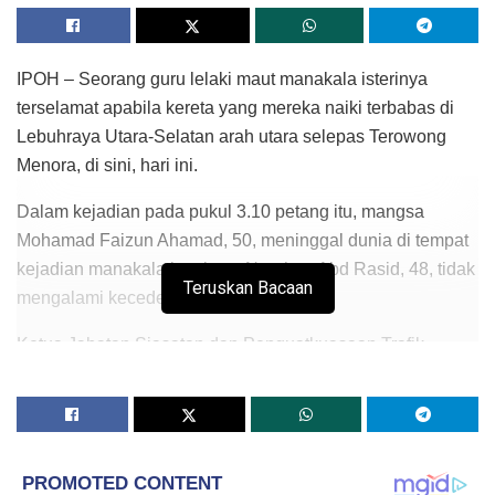
IPOH – Seorang guru lelaki maut manakala isterinya
terselamat apabila kereta yang mereka naiki terbabas di
Lebuhraya Utara-Selatan arah utara selepas Terowong
Menora, di sini, hari ini.
Dalam kejadian pada pukul 3.10 petang itu, mangsa
Mohamad Faizun Ahamad, 50, meninggal dunia di tempat
kejadian manakala isterinya, Norehan Abd Rasid, 48, tidak
Teruskan Bacaan
mengalami kecederaan.
Ketua Jabatan Siasatan dan Penguatkuasaan Trafik
Perak, Supt Wan Jamil Wan Chik berkata ketika kejadian,
pasangan suami isteri itu, kedua-dua bekerja sebagai
guru, dalam perjalanan dari Ipoh ke Kuala Lumpur.
“Siasatan awal mendapati kereta Proton Iriz yang dipandu