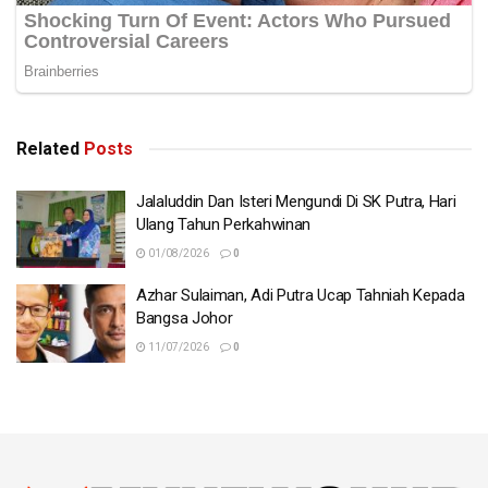
Related
Posts
Jalaluddin Dan Isteri Mengundi Di SK Putra, Hari
Ulang Tahun Perkahwinan
01/08/2026
0
on
A photo posted by amyra rosli (@aamyrarosli)
Nov 12,
2016 at 9:37am PST
Azhar Sulaiman, Adi Putra Ucap Tahniah Kepada
Bangsa Johor
11/07/2026
0