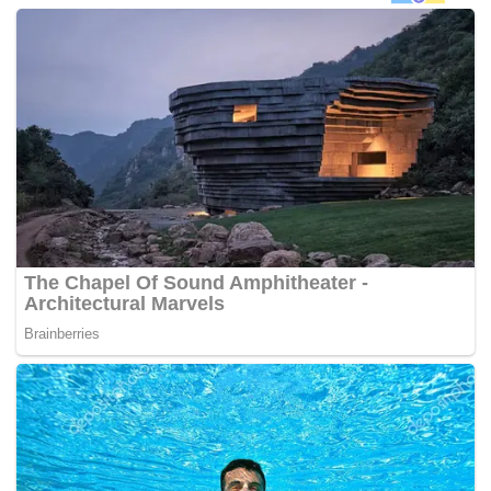
AMYRA ROSLI wearing a custom ballgown with full of
swarovski diamonds and french lace. @aamyrarosli
#makeupby @alhaalfa #photography
@blackpepperproduction #materialby @jakeltextile
#AMYRAMAR
A photo posted by rizmanruzaini (@rizmanruzaini) on
Nov 12, 2016 at 7:07am PST
Amar pula menggayakan rekaan pereka yang sama