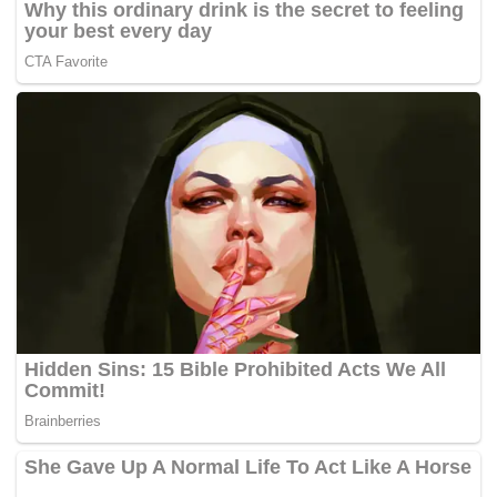
on
A photo posted by amyra rosli (@aamyrarosli)
Nov 12,
2016 at 9:41am PST