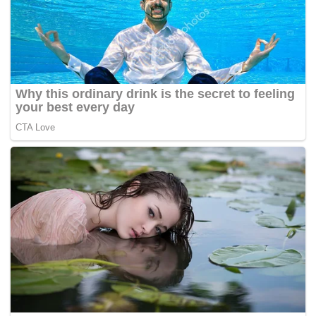
namun lari dari kebiasaan tuxedo hitam yang sering
menjadi pilihan, sebaliknya pelakon itu memilih sut
berwarna putih kelabu bagi hari bahagianya itu.
Sama cantik sama padan, kek perkahwinan pasangan itu
yang bertemakan istana turut meraih perhatian ramai.
Berlangsung meriah di Hotel Premiera Kuala Lumpur,
majlis berkonsepkan
fairytale
ini turut dihiburkan dengan
nyanyian penyanyi terkenal, Jaclyn Victor. –
MYNEWSHUB.CC