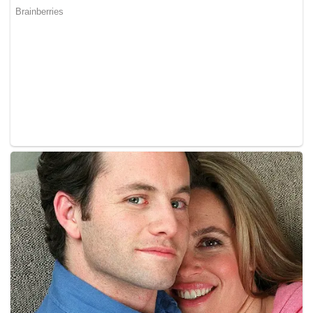
on
A photo posted by amyra rosli (@aamyrarosli)
Nov 12,
2016 at 9:39am PST