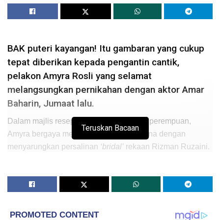
BAK puteri kayangan! Itu gambaran yang cukup
tepat diberikan kepada pengantin cantik,
pelakon Amyra Rosli yang selamat
melangsungkan pernikahan dengan aktor Amar
Baharin, Jumaat lalu.
Dalam majlis resepsi sebelah pengantin perempuan,
Teruskan Bacaan
Amyra bergaya menawan dan mempesona dengan
menyarungkan persalinan
‘bridal’
rekaan Rizman Ruzaini.