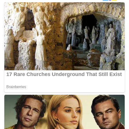
Selain itu, mulut dan rahangnya juga luka. Pihak polis
Sweden kini dilaporkan sedang menangani kes pelik
tersebut yang terjadi di bandar sempadan terletak hanya
43 kilometer dari Copenhagen, ibu negara jirannya,
Denmark.
“Saya dipukul oleh tiga lelaki berkenaan dalam anggaran
usia antara 25 hingga 35 tahun. Mereka menyatakan,
wajah saya konon mirip muka Trump,” ujar Anders
menerusi catatan dalam akaun laman sosial Facebook
miliknya.