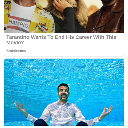
“Dua daripada suspek memegang erat tangan saya dari
belakang. Saya cuba pertahan diri dengan menggunakan
kaki tetapi tidak berdaya. Setelah dibelasah sekitar 20
pukulan, saya rebah di atas lantai,” tambah beliau lagi.
Setelah tersungkur, Anders menyatakan, tiga penyerang itu
masih lagi menendang tubuh badan dan kepalanya. Ini
menyebabkan tulang hidungnya patah, manakala lebam
pada mata, bibir dan rahang kanan mangsa.
Akhbar Sweden yang berbahasa Inggeris,
The Local
melaporkan, Anders menyatakan, ketiga-tiga orang lelaki
yang memukulinya dipercayai berketurunan Timur Tengah
kerana dia mendengar mereka berbicara dalam bahasa