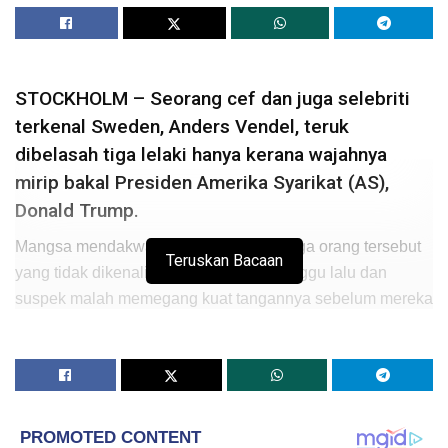
STOCKHOLM – Seorang cef dan juga selebriti
terkenal Sweden, Anders Vendel, teruk
dibelasah tiga lelaki hanya kerana wajahnya
mirip bakal Presiden Amerika Syarikat (AS),
Donald Trump.
Mangsa mendakwa, dia diserang oleh tiga orang tersebut
Teruskan Bacaan
yang tidak dikenali pada pagi Sabtu minggu lalu dan
suspek malah memegang kuat tangannya sebelum mereka
bertindak kejam memukul dirinya sebanyak 20 kali.
Insiden serangan yang berlaku di sebuah premis makanan
segera di bandar Malmo kira-kira 613 kilometer dari ibu
kota Sweden itu mengakibatkan Anders mengalami patah
tulang hidung dan lebam di salah satu matanya.