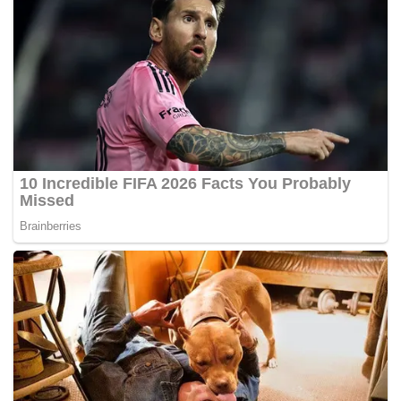
“Saya sedang marah, sakit, dan diaibkan ketika menulis
kisah duka itu sebelum memuatnaiknya ke media sosial.
Saya tidak tahu apa yang saya fikirkan ketika itu,” ujar
Anders yang terkejut dengan kesan berita tersebut.
“Saya sebenarnya bukan seorang rasis, bahkan setelah
apa yang buruk itu menimpa saya. Pelakunya boleh jadi
sesiapa sahaja, mujur saya masih hidup dan saya tidak
apa-apa,” jelas Anders lagi kepada harian
The Local
.
Sementara itu, jurucakap polis Malmo menyatakan,