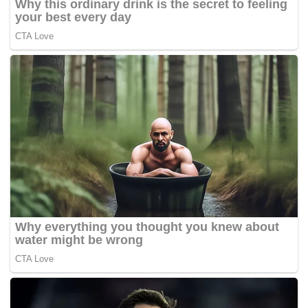
Arab.
Kisah malang Anders itu bagaimanapun mendapat
perhatian luas banyak laman web berita antarabangsa
yang diketahui sebagai memang benci kepada kumpulan
pendatang asing dan anti-Islam terutama di AS sendiri.
Akibatnya, Anders kini berasa bimbang, kisah sedih yang
dimuatnaiknya ke Facebook itu turut digunakan oleh
kelompok yang tidak bertanggung jawab untuk
menyebarkan perasaan sentimen kebencian dan berbaur
rasis.