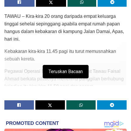
TAWAU – Kira-kira 20 orang daripada empat keluarga
tinggal sehelai sepinggang apabila empat rumah papan
hangus dalam kebakaran di kampung Jalan Damai, Apas,
hari ini.
Kebakaran kira-kira 11.45 pagi itu turut memusnahkan
sebuah kereta.
Pegawai Operasi Bomba dan Penyelamat Tawau Faisal
Teruskan Bacaan
Ahmad berkata pihaknya menerima panggilan berhubung
kejadian itu kira-kira 11.50 pagi dan segera
menggegaskan 12 anggota dan tiga jentera ke lokasi.
“Ketika bomba sampai, api sedang marak namun mereka
dapat mengawal api daripada merebak ke kawasan lain
dalam masa setengah jam,” katanya dalam kenyataan di
sini.