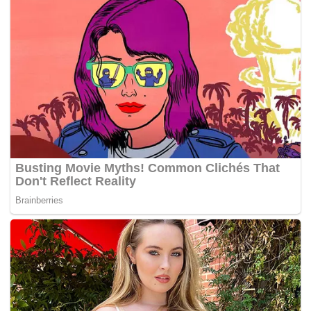
Faisal berkata tiada kemalangan jiwa dilaporkan berlaku
dalam kejadian itu.
Tinjauan Bernama mendapati penduduk kampung sedaya
upaya membantu memadamkan kebakaran daripada
merebak ke rumah jiran sementara menunggu ketibaan
bomba.
Bomba menganggarkan kerugian kebakaran RM170,000.
– BERNAMA