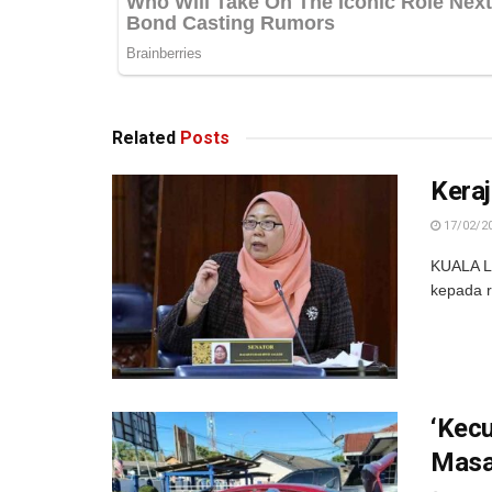
Related
Posts
Kera
17/02/2
KUALA L
kepada r
‘Kecu
Mas