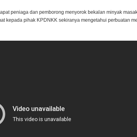
rdapat peniaga dan pemborong menyorok bekalan minyak masak 
at kepada pihak KPDNKK sekiranya mengetahui perbuatan men