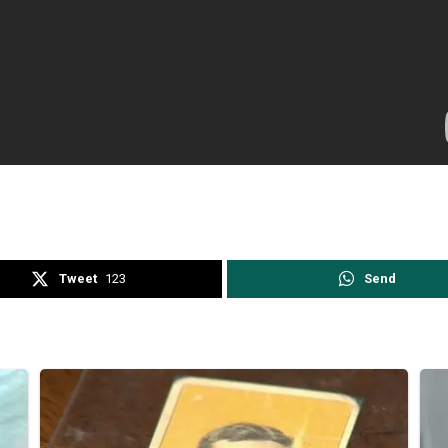
Tweet
123
Send