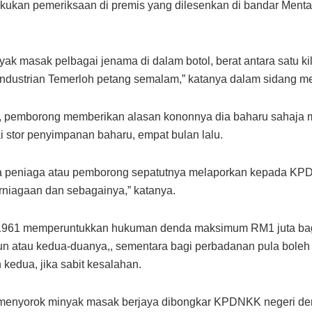
kan pemeriksaan di premis yang dilesenkan di bandar Menta
yak masak pelbagai jenama di dalam botol, berat antara satu k
ndustrian Temerloh petang semalam,” katanya dalam sidang media
, pemborong memberikan alasan kononnya dia baharu sahaja men
ai stor penyimpanan baharu, empat bulan lalu.
na peniaga atau pemborong sepatutnya melaporkan kepada KP
niagaan dan sebagainya,” katanya.
 1961 memperuntukkan hukuman denda maksimum RM1 juta bagi
hun atau kedua-duanya,, sementara bagi perbadanan pula bol
kedua, jika sabit kesalahan.
 menyorok minyak masak berjaya dibongkar KPDNKK negeri de