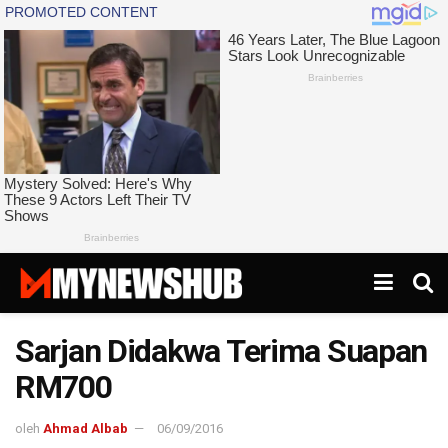
Sarjan Didakwa Terima Suapan
RM700
oleh
Ahmad Albab
06/09/2016