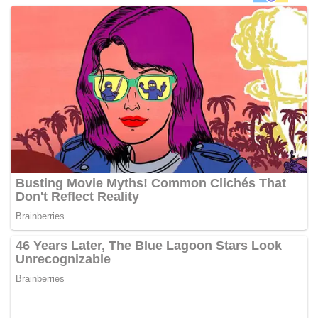
Pencegahan Rasuah Malaysia (SPRM) 2009 yang
membawa hukuman penjara maksimum 20 tahun dan
denda tidak kurang lima kali ganda nilai suapan atau
RM10,000 yang mana lebih tinggi, jika sabit kesalahan.
Timbalan Pendakwa Raya SPRM, A. Hafiizh Abu Bakar
memohon mahkamah mengenakan ikat jamin berjumlah
RM10,000 sebelum tertuduh yang diwakili peguam, S.P.
Raman merayu wang jaminan dikurangkan kerana anak
guamnya perlu menyara tiga anak yang masih bersekolah.
Hakim Zanol Rashid Hussain kemudian membenarkan ikat
jamin berjumlah RM7,000 dengan seorang penjamin dan
menetapkan 26 Sept depan untuk sebutan semula kes. –
BERNAMA