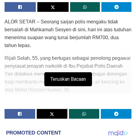
ALOR SETAR – Seorang sarjan polis mengaku tidak
bersalah di Mahkamah Sesyen di sini, hari ini atas tuduhan
menerima suapan wang tunai berjumlah RM700, dua
tahun lepas.
Rijali Solah, 55, yang bertugas sebagai penolong pegawai
penyiasat jenayah narkotik di Ibu Pejabat Polis Daerah
Yan didakwa menerima wang tersebut sebagai dorongan
Teruskan Bacaan
bagi membantu menukar keputusan ujian air kencing ke
atas Mohd Hizzam Hussin, 38.
Tertuduh didakwa melakukan kesalahan itu di Restoran
Kak Chaq Ikan Bakar dalam daerah Kuala Muda, kira-kira
2.10 petang pada 12 Mei 2014.
Dia didakwa mengikut Seksyen 17 (a) Akta Suruhanjaya