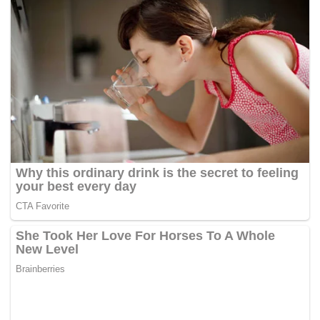
Akhirnya Pusat Perubatan Pascasiswazah Jinnah di
Karachi menawarkan bantuan untuk merawat Abdul
Jabbar tetapi pakar masih bingung dengan keadaan lelaki
itu.
Menurut keluarganya, Abdul Jabbar sebelum ini seorang
yang sihat tetapi berat badannya mula meningkat
mendadak ketika dia dewasa. –
myMetro Online