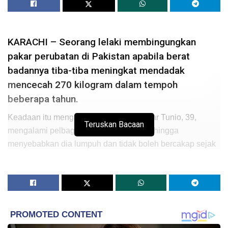
KARACHI – Seorang lelaki membingungkan
pakar perubatan di Pakistan apabila berat
badannya tiba-tiba meningkat mendadak
mencecah 270 kilogram dalam tempoh
beberapa tahun.
Keadaan itu mengakibatkan Abdul Jabbar Tunio, 39,
Teruskan Bacaan
mengalami pelbagai masalah kesihatan hingga
menyebabkan dia lumpuh dan tidak boleh bercakap sejak
dua bulan lalu.
Media tempatan melaporkan, keluarga Abdul Jabbar
membawa lelaki itu berjumpa ramai doktor tetapi tiada
siapa yang mempunyai peralatan atau kepakaran untuk
merawatnya.