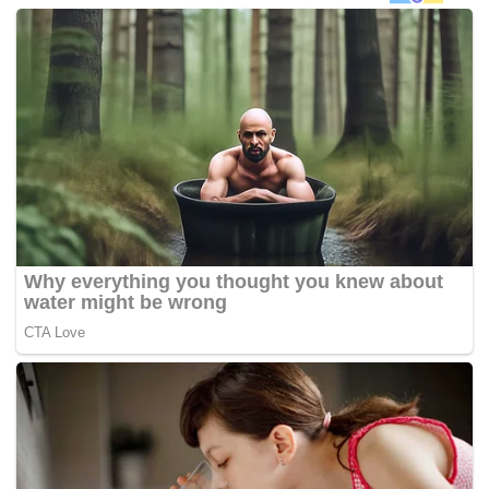
Datuk Mohd Arif Ab Rahman dan Ketua Pengarah JAKAO
Mohd Jamaluddin Kasbi berhubung penyediaan Sistem
Bekalan Air TerawatÂ untuk Orang Asli,” katanya dalam
kenyataan media, hari ini.
PAC memulakan mesyuarat prosiding selama tiga hari
bermula hari ini.
Hasan berkata, PAC akan memanggil Kementerian Dalam
Negeri (KDN) dan Jabatan Imigresen esok dalam
prosiding membabitkan Program Pelaksanaan Sistem
Imigresen Malaysia (myIMMs).
Pada Rabu, PAC akan mendengar prosiding Program
Bekalan Air Luar Bandar (BALB) di Sabah juga
membabitkan KKLW, katanya. – BERNAMA