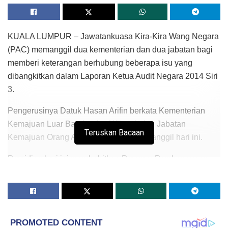
KUALA LUMPUR – Jawatankuasa Kira-Kira Wang Negara
(PAC) memanggil dua kementerian dan dua jabatan bagi
memberi keterangan berhubung beberapa isu yang
dibangkitkan dalam Laporan Ketua Audit Negara 2014 Siri
3.
Pengerusinya Datuk Hasan Arifin berkata Kementerian
Kemajuan Luar Bandar dan Wilayah dan Jabatan
Teruskan Bacaan
Kemajuan Orang Asli (JAKAO) telah dipanggil hari ini.
Prosiding hari ini membabitkan Program Pembangunan
Sosioekonomi Orang Asli yang membabitkan Sistem
Bekalan Air Terawat untuk masyarakat Orang Asli.
“PAC mendengar penjelasan daripada Ketua Setiausaha
Kementerian Kemajuan Luar Bandar dan Wilayah (KKLW)