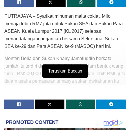
PUTRAJAYA – Syarikat minuman malta coklat, Milo
menaja lebih RM7 juta untuk Sukan SEA dan Sukan Para
ASEAN Kuala Lumpur 2017 (KL 2017) selepas
menandatangani perjanjian bersama Sekretariat Sukan
SEA ke-29 dan Para ASEAN ke-9 (MASOC) hari ini.
Menteri Belia dan Sukan Khairy Jamaluddin berkata
jumlah itu terdiri daripada RM700,000 dalam bentuk wang
Teruskan Bacaan
tunai, RM500,000 dalam bentuk produk dan lebih RM6 juta
dalam usaha pemasaran temasya sukan dwitahunan itu
kepada masyarakat.
Khairy yang juga pengerusi MASOC berkata Milo akan
memaparkan logo berkaitan KL 2017 pada van-van
minuman yang akan mengunjungi sekolah di seluruh
negara serta mengedarkan produk berkaitan temasya itu.