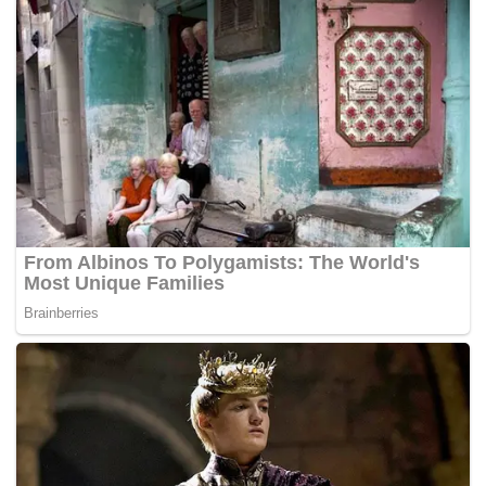
“Milo juga bercadang untuk mengadakan beberapa aktiviti
sempena hari sukan sekolah-sekolah dengan kerjasama
Kementerian Pendidikan, selain aktiviti-aktiviti berkenaan
di taman-taman awam, jabatan kerajaan, hari keluarga
korporat dan pusat membeli belah untuk meningkat
kesedaran awam mengenai KL 2017 bermula tahun
depan,” katanya kepada pemberita.
Terdahulu, Khairy menyaksikan majlis menandatangani
penajaan di antara Pengurus Eksekutif Perniagaan, Unit
Perniagaan Milo, Nestle (Malaysia) Berhad, Philomena
Tan dan Ketua Setiausaha Kementerian Belia dan Sukan
Datuk Lokman Hakim Ali, mewakili MASOC.
Dalam pada itu, Khairy turut berharap lebih banyak
syarikat swasta akan tampil menaja KL 2017 selepas ini
setelah melihat bagaimana sukan menyatukan rakyat
ketika Sukan Olimpik baru-baru ini yang menjadi platform