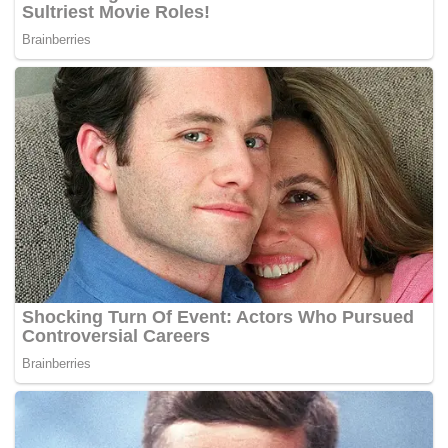
tahun lalu. Sekarang, ada peluang kami bekerja untuk
mewujudkan kesedaran bersukan pada masa depan,
khususnya buat golongan muda di sekolah kerana kami
percaya melalui sukan, mereka boleh belajar mengenai
nilai-nilai kehidupan,” katanya.
Lebih 7,000 atlet dijangka mengambil bahagian dalam
edisi keenam Sukan SEA yang bakal dianjurkan Malaysia
bermula 19-31 Ogos 2017 sempena sambutan Hari
Kemerdekaan Malaysia ke-60 tahun manakala Sukan Para
ASEAN pula dijadualkan bermula 17 hingga 23 Sept. –
BERNAMA