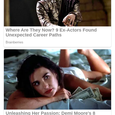
menyampaikan produk kepada masyarakat.
“MASOC sentiasa mendekati syarikat swasta, termasuk
syarikat antarabangsa…Saya yakin dalam masa terdekat
ini kita akan umumkan juga penajaan satu syarikat yang
tidak berpangkalan di Malaysia tetapi syarikat
antarabangsa yang mungkin menjadi penaja. Buat masa
ini kita ada lebih 10 syarikat yang menjanjikan tajaan
tunai,” katanya.
Sementara itu, Tan berkata ia merupakan peluang bagi
Milo untuk menjayakan temasya sukan berkenaan yang
dianjurkan oleh Malaysia, selepas menaja kontinjen
kebangsaan sejak 1991.
“Semua orang tahu Milo sentiasa menjadi sebahagian
daripada warisan Malaysia, kami sentiasa terlibat dalam
pembangunkan sukan di peringkat akar umbi sejak 60