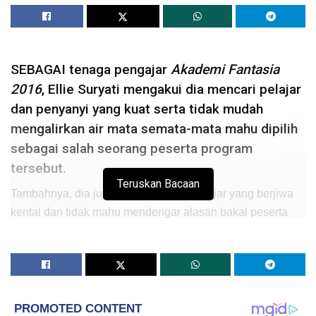
SEBAGAI tenaga pengajar
Akademi Fantasia
2016
, Ellie Suryati mengakui dia mencari pelajar
dan penyanyi yang kuat serta tidak mudah
mengalirkan air mata semata-mata mahu dipilih
sebagai salah seorang peserta program
tersebut.
Teruskan Bacaan
Tambahnya, dia juga mahu mencari pelajar yang berjiwa
kental dan tidak mahu mendengar alasan bakal peserta
untuk bersikap lemah semangat kerana untuk kekal di
dalam bidang seni bukan suatu perkara yang mudah.
“Akademi Fantasi tahun ini hanya akan berlangsung
selama 8 minggu jadi saya ingin mencari peserta yang
benar-benar bersedia untuk dinobatkan sebagai juara.