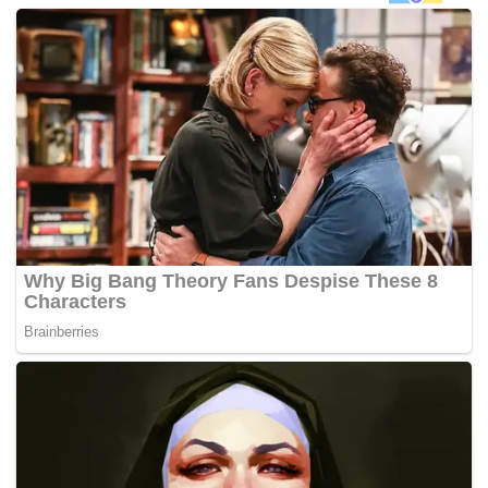
“Saya akan persiapkan mereka supaya bersedia untuk
mengharungi cabaran sebenar industri ini. Bukan semua
orang mampu melaluinya.
“Jika mereka mahu memasuki
Akademi Fantasia
, mereka
tidak perlu mengalirkan air mata kerana kami semua mahu
memberikan ilmu dan serius dalam membimbing mereka,”
kata Ellie, 46; kepada
mStar Online
.
Uji bakat akan berlangsung selama tiga hari iaitu 15
hingga 17 Julai depan di The Boulevard, St. Premier Hotel,
Mid Valley Kuala Lumpur dan bakal disiarkan di
Astro Ria
bermula Ogos depan. -MYNEWSHUB.CC