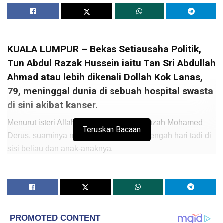
KUALA LUMPUR – Bekas Setiausaha Politik,
Tun Abdul Razak Hussein iaitu Tan Sri Abdullah
Ahmad atau lebih dikenali Dollah Kok Lanas,
79, meninggal dunia di sebuah hospital swasta
di sini akibat kanser.
Menurut isteri Allahyarham, Puan Sri Fauzah Mohamed
Teruskan Bacaan
Derus, suaminya meninggal dunia 1.15 tengah hari tadi di
sisi beliau dan anak-anaknya.
Allahyarham meninggalkan isteri dan tiga orang anak iaitu
dua lelaki, Adhha Amir, 47; dan Ahmad Fuad, 42; serta
seorang anak perempuan Hamdia Munirah, 45.
Fauzah berkata amanat terakhir Allahyarham ialah ingin