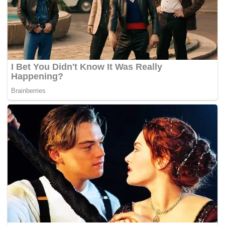
tentang kebajikan keempat-empat cucunya,”
katanya.
Adhha Amir berkata bapanya disahkan menghidap kanser
esofagus tahap keempat selepas Hari Raya Aidilfitri tahun
lepas.
“Allahyarham menjalani rawatan susulan di sebuah
hospital swasta di Petaling Jaya sehinggalah pada
Isnin lepas dimasukkan ke Pusat Perubatan Pantai
berikutan penyakitnya telah merebak ke bahagian
pinggang dan hati,”
katanya.
Seorang rakan karib Allahyarham, Tun Musa Hitam
menyifatkan pemergian Allahyarham sebagai satu
kehilagan besar kepada negara.
“Abdullah merupakan contoh terbaik kepada sesiapa
yang berminat menceburi bidang politik kerana kami
berkecimpung dalam bidang yang sama,”
katanya