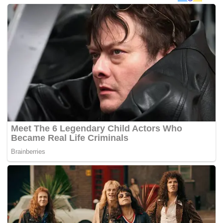
dikebumikan di Tanah Perkuburan Islam Masjid Ayesha di
Kok Lanas, Kelantan.
Difahamkan jenazah akan dikebumikan esok pagi.
Jenazah Allahyarham dibawa pulang ke kediamannya di
Jalan U-Thant di sini kira-kira 3.45 petang.
Allahyarham pernah memegang jawatan timbalan menteri,
duta khas Malaysia di Pertubuhan Bangsa-Bangsa
Bersatu, wakil rakyat dan bekas Ketua Pengarang
kumpulan New Straits Times Press.
Anak sulung Allahyarham, Adhha Amir menyifatkan
bapanya seorang yang berprinsip, prihatin, beretika dan
berhati mulia.
“Ayah selalu mengingatkan anak-anak supaya
menjaga maruah keluarga dan mengambil berat