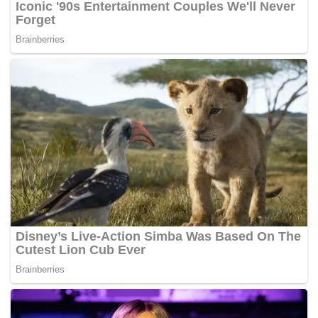
sambil menambah Allahyarham seorang yang dipercayai
dan berdedikasi menjalankan tugas.
Sultan Perak, Sultan Nazrin Shah memberikan
penghormatan terakhir kepada jenazah Allahyarham di
kediaman Jalan U-Thant.
Perdana Menteri, Datuk Seri Najib Tun Razak turut
memberikan penghormatan terakhir.
Orang kenamaan lain yang hadir termasuk bekas Perdana
Menteri, Tun Dr. Mahathir Mohamad dan Tun Abdullah
Ahmad Badawi; bekas Timbalan Perdana Menteri, Tun
Musa Hitam; bekas menteri kewangan dan anggota
Parlimen Gua Musang, Tengku Razaleigh Hamzah; bekas
Menteri Besar Perak, Tan Sri Ramli Ngah Talib, serta
Pengerusi Bernama
,
Datuk Seri Azman Ujang. –
BERNAMA